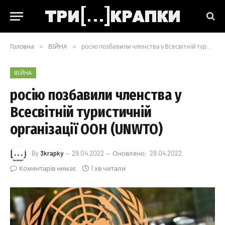
Головна
»
ВІЙНА
»
росію позбавили членства у Всесвітній туристичній організації ООН (UNWTO)
ВІЙНА
росію позбавили членства у
Всесвітній туристичній
організації ООН (UNWTO)
By
3krapky
29.04.2022
Оновлено:
29.04.2022
Коментарів немає
1 хв читали