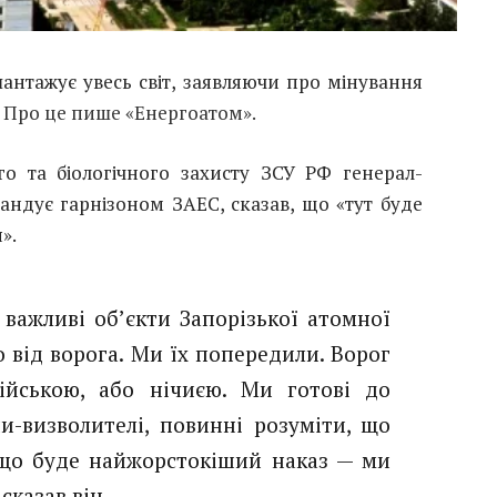
шантажує увесь світ, заявляючи про мінування
.
Про це пише «Енергоатом».
го та біологічного захисту ЗСУ РФ генерал-
андує гарнізоном ЗАЕС, сказав, що «тут буде
».
 важливі об’єкти Запорізької атомної
о від ворога. Ми їх попередили. Ворог
ійською, або нічиєю. Ми готові до
ни-визволителі, повинні розуміти, що
кщо буде найжорстокіший наказ — ми
сказав він.