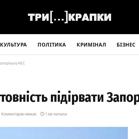
КУЛЬТУРА
ПОЛІТИКА
КРИМІНАЛ
БІЗНЕС
Запорізьку АЕС
товність підірвати Запо
Коментарів немає
1 хв читали