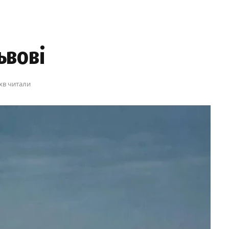
ьвові
 хв читали