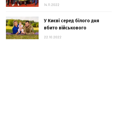
14.11.2022
У Києві серед білого дня
вбито військового
22.10.2022