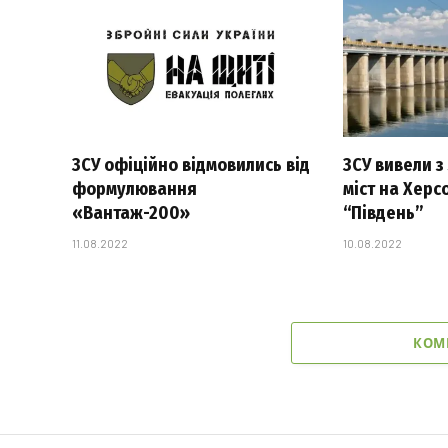
ЗСУ офіційно відмовились від
ЗСУ вивели з
формулювання
міст на Херс
«Вантаж-200»
“Південь”
11.08.2022
10.08.2022
КОМ