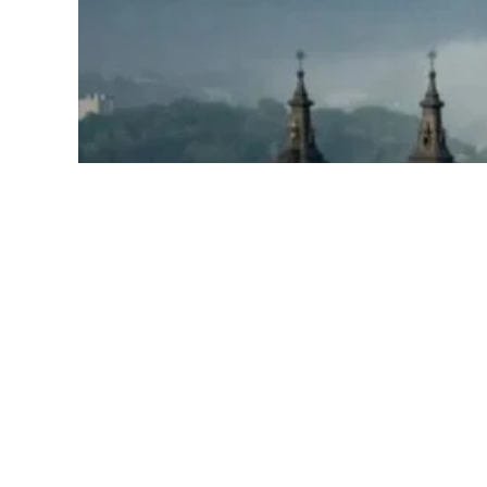
Хмарна погода буде триматися у Львові д
йтиме сильний дощ.
Вночі +16°
Вдень +19°