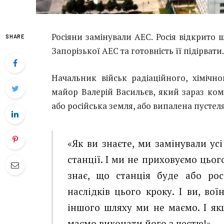
Росіяни замінували АЕС. Росія відкрито 
SHARE
Запорізької АЕС та готовність її підірвати
Начальник військ радіаційного, хімічно
майор Валерій Васильєв, який зараз ком
або російська земля, або випалена пустеля
«Як ви знаєте, ми замінували усі
станції. І ми не приховуємо цьог
знає, що станція буде або рос
наслідків цього кроку. І ви, вої
іншого шляху ми не маємо. І я
маємо виконати його з честю!», — 