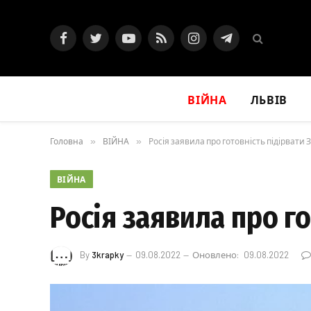
Facebook
Twitter
YouTube
RSS
Instagram
Telegram
ВІЙНА
ЛЬВІВ
Головна
»
ВІЙНА
»
Росія заявила про готовність підірвати 
ВІЙНА
Росія заявила про го
By
3krapky
09.08.2022
Оновлено:
09.08.2022