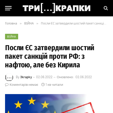
Головна
»
ВІЙНА
»
Посли ЄС затвердили шостий пакет санкцій проти РФ: з нафтою, але без Кирила
ВІЙНА
Посли ЄС затвердили шостий
пакет санкцій проти РФ: з
нафтою, але без Кирила
By
3krapky
02.06.2022
Оновлено:
02.06.2022
Коментарів немає
1 хв читали