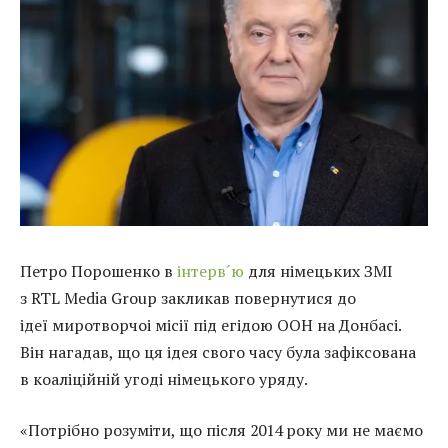
Петро Порошенко в
інтерв´ю
для німецьких ЗМІ
з RTL Media Group закликав повернутися до
ідеї миротворчоі місії під егідою ООН на Донбасі.
Він нагадав, що ця ідея свого часу була зафіксована
в коаліційній угоді німецького уряду.
«Потрібно розуміти, що після 2014 року ми не маємо