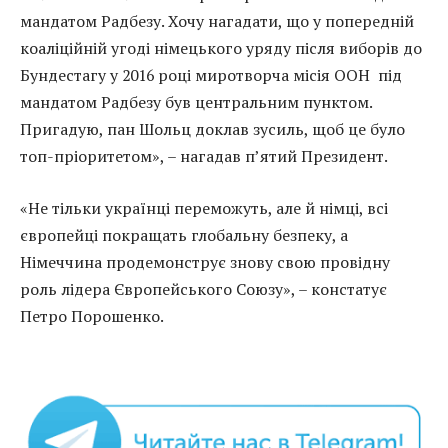
мандатом Радбезу. Хочу нагадати, що у попередній
коаліційній угоді німецького уряду після виборів до
Бундестагу у 2016 році миротворча місія ООН під
мандатом Радбезу був центральним пунктом.
Пригадую, пан Шольц доклав зусиль, щоб це було
топ-пріоритетом», – нагадав п’ятий Президент.
«Не тільки українці переможуть, але й німці, всі
європейці покращать глобальну безпеку, а
Німеччина продемонструє знову свою провідну
роль лідера Європейського Союзу», – констатує
Петро Порошенко.