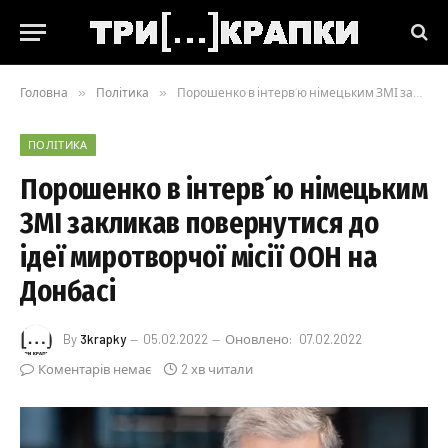
Головна
»
Політика
»
Порошенко в інтерв´ю німецьким ЗМІ закликав повернутися до ідеї миротворчої місії ООН на Донбасі
ПОЛІТИКА
Порошенко в інтерв´ю німецьким
ЗМІ закликав повернутися до
ідеї миротворчої місії ООН на
Донбасі
By
3krapky
05.02.2022
Оновлено:
07.02.2022
Коментарів немає
2 хв читали