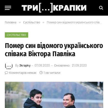
Головна
»
Суспільство
»
Помер син відомого українського співака Віктора Павліка
СУСПІЛЬСТВО
Помер син відомого українського
співака Віктора Павліка
By
3krapky
07.08.2020
Оновлено:
21.09.2020
Коментарів немає
1 хв читали