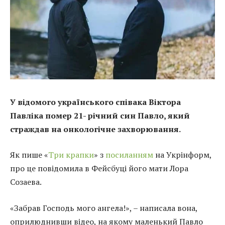
У відомого українського співака Віктора
Павліка помер 21- річний син Павло, який
страждав на онкологічне захворювання.
Як пише «
Три крапки
» з
посиланням
на Укрінформ,
про це повідомила в Фейсбуці його мати Лора
Созаева.
«Забрав Господь мого ангела!», – написала вона,
оприлюднивши відео, на якому маленький Павло