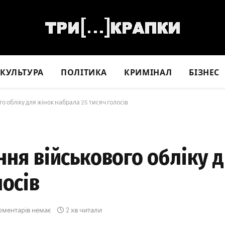
КУЛЬТУРА
ПОЛІТИКА
КРИМІНАЛ
БІЗНЕС
о обліку для жінок набрала 25 тисяч голосів
ння військового обліку 
лосів
оментарів немає
2 хв читали