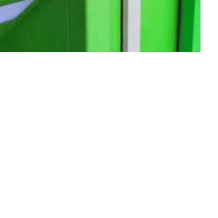
ує працювати онлайн в режимі 24 години на
не всі платежі.
ям на прес-службу банка.
х платежів (СЕП) НБУ приймає платежі тільки
чейської служби України (до 13:00).