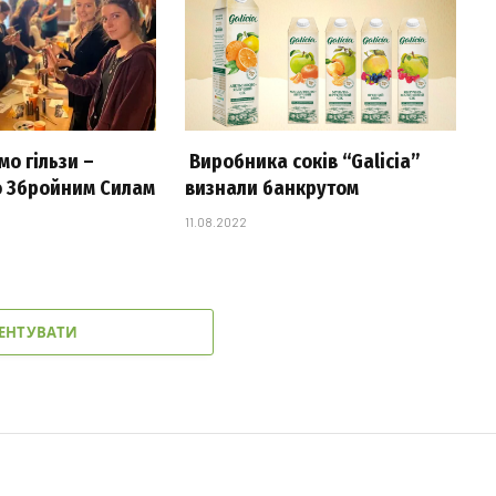
о гільзи –
Виробника соків “Galicia”
 Збройним Силам
визнали банкрутом
11.08.2022
ЕНТУВАТИ