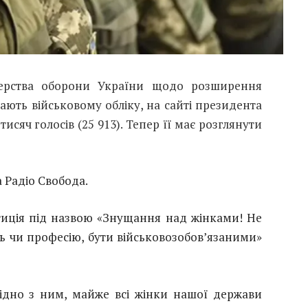
терства оборони України щодо розширення
гають військовому обліку, на сайті президента
исяч голосів (25 913). Тепер її має розглянути
 Радіо Свобода.
тиція під назвою «Знущання над жінками! Не
сть чи професію, бути військовозобов’язаними»
гідно з ним, майже всі жінки нашої держави