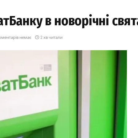
тБанку в новорічні свят
оментарів немає
2 хв читали