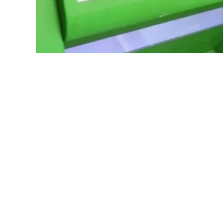
У новорічні свята ПриватБанк продовж
добу. Однак для юридичних осіб доступні 
Про це повідомляє
Три крапки
з посиланн
31 грудня 2021 року
Система електронни
на адресу НБУ та органів Державної казна