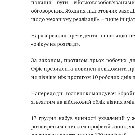
повинні бути військовозобов’язаним
обговорення. Жодних підготовчих заході
щодо механізму реалізації», – пише ініці
Наразі реакції президента на петицію не
«очікує на розгляд».
За законом, протягом трьох робочих дні
Офіс президента повинен повідомити про
не пізніше ніж протягом 10 робочих днів 
Напередодні головнокомандувач Збройни
зі взяттям на військовий облік ніяких змін
17 грудня набув чинності ухвалений у ж
розширеним списком професій жінок, які 
до списку входять понад 100 професій.