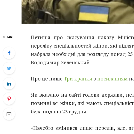
Петиція про скасування наказу Мініс
SHARE
переліку спеціальностей жінок, які підля
набрала необхідні для розгляду понад 25 т
Володимир Зеленський.
Про це пише
Три крапки
з
посиланням
на
Як вказано на сайті голови держави, пе
повинні всі жінки, які мають спеціальні
була подана 23 грудня.
«Начебто змінився лише перелік, але, з