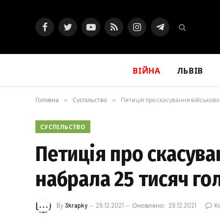
Facebook
Twitter
YouTube
RSS
Instagram
Telegram
ВІЙНА
ЛЬВІВ
Головна
»
Суспільство
»
Петиція про скасування військовог
СУСПІЛЬСТВО
Петиція про скасува
набрала 25 тисяч го
By
3krapky
29.12.2021
Оновлено:
29.12.2021
К