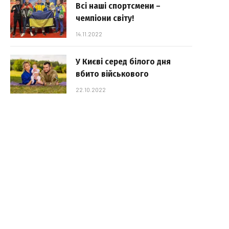
Всі наші спортсмени –
чемпіони світу!
14.11.2022
У Києві серед білого дня
вбито військового
22.10.2022