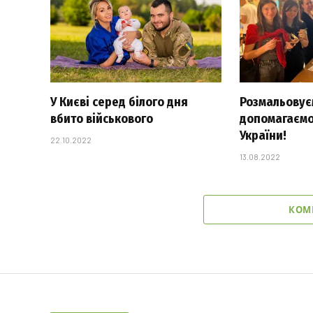
У Києві серед білого дня
Розмальовуєм
вбито військового
допомагаємо
України!
22.10.2022
13.08.2022
КОМ