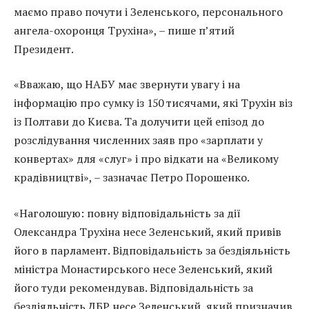
маємо право почути і Зеленського, персонального
ангела-охоронця Трухіна», – пише п’ятий
Президент.
«Вважаю, що НАБУ має звернути увагу і на
інформацію про сумку із 150 тисячами, які Трухін віз
із Полтави до Києва. Та долучити цей епізод до
розслідування численних заяв про «зарплати у
конвертах» для «слуг» і про відкати на «Великому
крадівництві», – зазначає Петро Порошенко.
«Наголошую: повну відповідальність за дії
Олександра Трухіна несе Зеленський, який привів
його в парламент. Відповідальність за бездіяльність
міністра Монастирського несе Зеленський, який
його туди рекомендував. Відповідальність за
бездіяльність ДБР несе Зеленський, який призначив