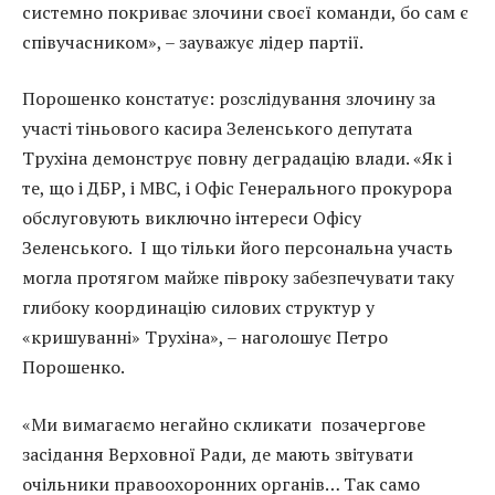
системно покриває злочини своєї команди, бо сам є
співучасником», – зауважує лідер партії.
Порошенко констатує: розслідування злочину за
участі тіньового касира Зеленського депутата
Трухіна демонструє повну деградацію влади. «Як і
те, що і ДБР, і МВС, і Офіс Генерального прокурора
обслуговують виключно інтереси Офісу
Зеленського. І що тільки його персональна участь
могла протягом майже півроку забезпечувати таку
глибоку координацію силових структур у
«кришуванні» Трухіна», – наголошує Петро
Порошенко.
«Ми вимагаємо негайно скликати позачергове
засідання Верховної Ради, де мають звітувати
очільники правоохоронних органів… Так само