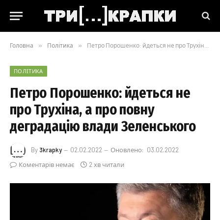
Головна
»
Політика
»
Петро Порошенко: йдеться не про Трухіна, а про повну деградацію влади Зеленського
ПОЛІТИКА
Петро Порошенко: йдеться не
про Трухіна, а про повну
деградацію влади Зеленського
By
3krapky
02.02.2022
Оновлено:
03.02.2022
Коментарів немає
2 хв читали