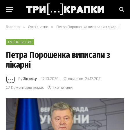
Головна
»
Суспільство
»
Петра Порошенка виписали з лікарні
СУСПІЛЬСТВО
Петра Порошенка виписали з
лікарні
By
3krapky
12.10.2020
Оновлено:
24.12.2021
Коментарів немає
1 хв читали