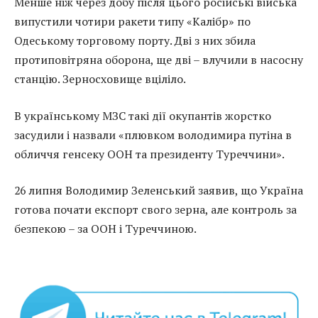
Менше ніж через добу після цього російські війська
випустили чотири ракети типу «Калібр» по
Одеському торговому порту. Дві з них збила
протиповітряна оборона, ще дві – влучили в насосну
станцію. Зерносховище вціліло.
В українському МЗС такі дії окупантів жорстко
засудили і назвали «плювком володимира путіна в
обличчя генсеку ООН та президенту Туреччини».
26 липня Володимир Зеленський заявив, що Україна
готова почати експорт свого зерна, але контроль за
безпекою – за ООН і Туреччиною.