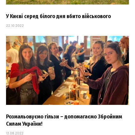
У Києві серед білого дня вбито військового
22.10.2022
Розмальовуємо гільзи – допомагаємо Збройним
Силам України!
13.08.2022