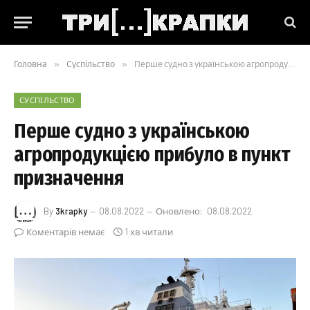
Головна
»
Суспільство
»
Перше судно з українською агропродукцією прибуло в пункт призначення
СУСПІЛЬСТВО
Перше судно з українською
агропродукцією прибуло в пункт
призначення
By
3krapky
08.08.2022
Оновлено:
08.08.2022
Коментарів немає
1 хв читали