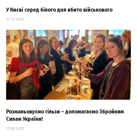
У Києві серед білого дня вбито військового
22.10.2022
Розмальовуємо гільзи – допомагаємо Збройним
Силам України!
13.08.2022