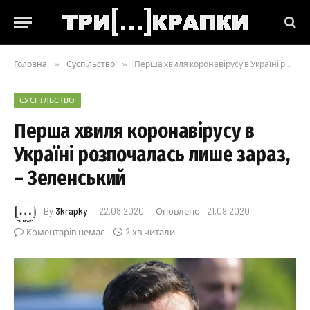
Головна
»
Суспільство
»
Перша хвиля коронавірусу в Україні розпочалась лише зараз, – Зеленський
СУСПІЛЬСТВО
Перша хвиля коронавірусу в
Україні розпочалась лише зараз,
– Зеленський
By
3krapky
22.08.2020
Оновлено:
21.09.2020
Коментарів немає
2 хв читали