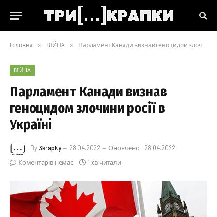
Головна
»
ВІЙНА
»
Парламент Канади визнав геноцидом злочини росії в Україні
ВІЙНА
Парламент Канади визнав
геноцидом злочини росії в
Україні
By
3krapky
28.04.2022
Оновлено:
28.04.2022
Коментарів немає
1 хв читали