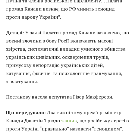
Путіна та членів російського парламенту… Палата
громад Канади визнає, що РФ чинить геноцид
проти народу України”.
Деталі
: У заяві Палати громад Канади зазначено, що
воєнні злочини з боку Росії включають масові
звірства, систематичні випадки умисного вбивства
українських цивільних, осквернення трупів,
примусову депортацію українських дітей,
катування, фізичне та психологічне травмування,
зґвалтування.
Постанову внесла депутатка Гізер Макферсон.
Що передувало
: Два тижні тому прем’єр-міністр
Канади Джастін Трюдо
заявив
, що російську агресію
проти Україні “правильно” називати “геноцидом”.