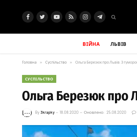
Facebook
Twitter
YouTube
RSS
Instagram
Telegram
ВІЙНА
ЛЬВІВ
Головна
»
Суспільство
»
Ольга Березюк про Львів. З гуморо
СУСПІЛЬСТВО
Ольга Березюк про Л
By
3krapky
18.08.2020
Оновлено:
25.08.2020