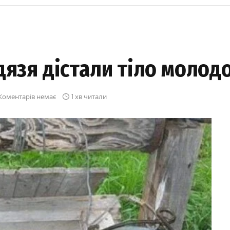
дязя дістали тіло молод
Коментарів немає
1 хв читали