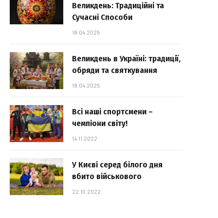
Великдень: Традиційні та
Сучасні Способи
18.04.2025
Великдень в Україні: традиції,
обряди та святкування
18.04.2025
Всі наші спортсмени –
чемпіони світу!
14.11.2022
У Києві серед білого дня
вбито військового
22.10.2022