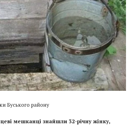
ки Буського району
ісцеві мешканці знайшли 32-річну жінку,