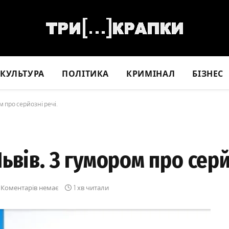
КУЛЬТУРА
ПОЛІТИКА
КРИМІНАЛ
БІЗНЕС
м про серйозні речі.
ьвів. З гумором про серй
Коментарів немає
1 хв читали