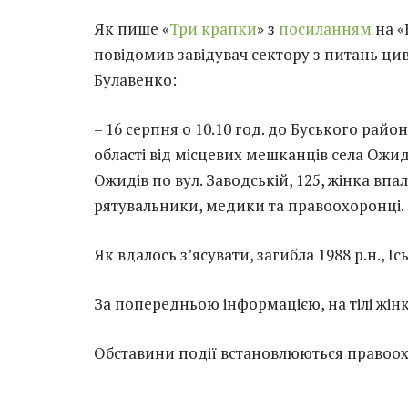
Як пише «
Три крапки
» з
посиланням
на «
повідомив завідувач сектору з питань цив
Булавенко:
– 16 серпня о 10.10 год. до Буського рай
області від місцевих мешканців села Ожид
Ожидів по вул. Заводській, 125, жінка впал
рятувальники, медики та правоохоронці.
Як вдалось з’ясувати, загибла 1988 р.н., Ісь
За попередньою інформацією, на тілі жін
Обставини події встановлюються правоо