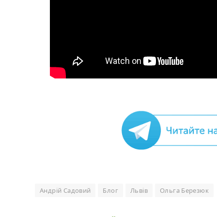
Андрій Садовий
Блог
Львів
Ольга Березюк