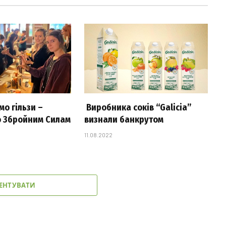
о гільзи –
Виробника соків “Galicia”
 Збройним Силам
визнали банкрутом
11.08.2022
ЕНТУВАТИ