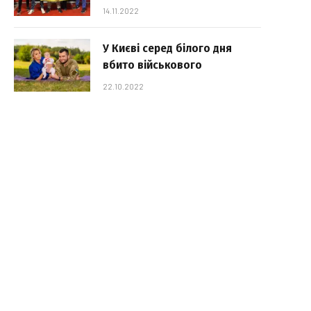
14.11.2022
У Києві серед білого дня
вбито військового
22.10.2022