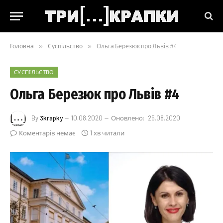
Головна
»
Суспільство
»
Ольга Березюк про Львів #4
СУСПІЛЬСТВО
Ольга Березюк про Львів #4
By
3krapky
10.08.2020
Оновлено:
25.08.2020
Коментарів немає
1 хв читали