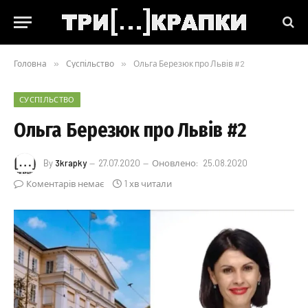
Головна
»
Суспільство
»
Ольга Березюк про Львів #2
СУСПІЛЬСТВО
Ольга Березюк про Львів #2
By
3krapky
27.07.2020
Оновлено:
25.08.2020
Коментарів немає
1 хв читали