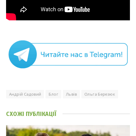
Андрій Садовий
Блог
Львів
Ольга Березюк
СХОЖІ
ПУБЛІКАЦІЇ