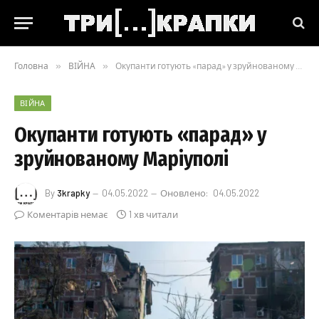
Головна
»
ВІЙНА
»
Окупанти готують «парад» у зруйнованому Маріуполі
ВІЙНА
Окупанти готують «парад» у
зруйнованому Маріуполі
By
3krapky
04.05.2022
Оновлено:
04.05.2022
Коментарів немає
1 хв читали