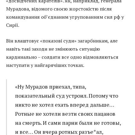
«досвідчених карателів». Як, наприклад, генерала
Мурадова, відомого своєю жорстокістю після
командування об’єднаним угрупованням сил рф у
Сирії.
Він влаштовує «показові суди» загарбникам, але
навіть такі заходи не змінюють ситуацію
кардинально – солдати все одно відмовляються
наступати у найгарячіших точках.
«Ну Мурадов приехал, типа,
показательный суд устроил. Потому что
никто не хотел ехать вперед дальше…
Ротные не хотели везти своих пацанов
на смерть. И сами парни были не готовы,
и все… Он вчера ротных разъе*ал,