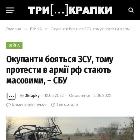
Головна
»
ВІЙНА
»
Окупанти бояться ЗСУ, тому протести в армії рф стають масовими, – СБУ
ВІЙНА
Окупанти бояться ЗСУ, тому
протести в армії рф стають
масовими, – СБУ
By
3krapky
12.05.2022
Оновлено:
12.05.2022
Коментарів немає
1 хв читали