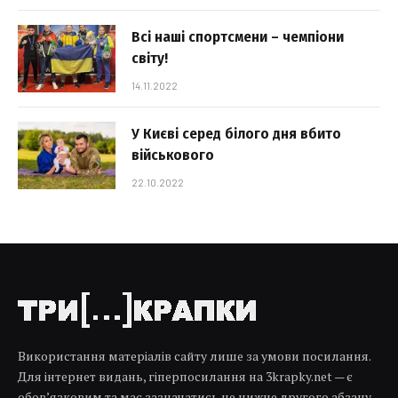
Всі наші спортсмени – чемпіони
світу!
14.11.2022
У Києві серед білого дня вбито
військового
22.10.2022
Використання матеріалів сайту лише за умови посилання.
Для інтернет видань, гіперпосилання на 3krapky.net — є
обов’язковим та має зазначатись не нижче другого абзацу