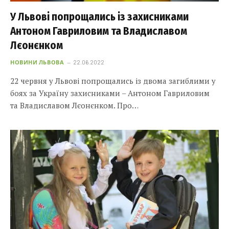
У Львові попрощались із захисниками
Антоном Гавриловим та Владиславом
Лєонєнком
НОВИНИ ЛЬВОВА
22.06.2022
22 червня у Львові попрощались із двома загиблими у
боях за Україну захисниками – Антоном Гавриловим
та Владиславом Лєонєнком. Про…