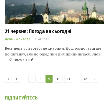
21 червня: Погода на сьогодні
НОВИНИ ЛЬВОВА
21.06.2022
Весь день у Львові буде хмарним. Дощ розпочався ще
до світанку, але до середини дня припиниться. Вночі
+15° Вдень +20°…
Previous
Next
…
…
1
7
8
9
10
11
68
ПІДПИСУЙТЕСЬ