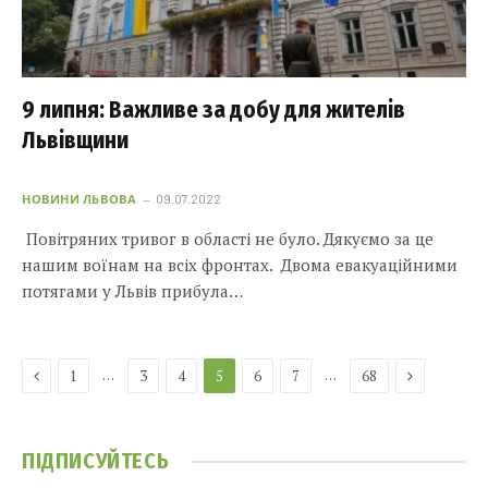
9 липня: Важливе за добу для жителів
Львівщини
НОВИНИ ЛЬВОВА
09.07.2022
Повітряних тривог в області не було. Дякуємо за це
нашим воїнам на всіх фронтах. Двома евакуаційними
потягами у Львів прибула…
Previous
Next
…
…
1
3
4
5
6
7
68
ПІДПИСУЙТЕСЬ