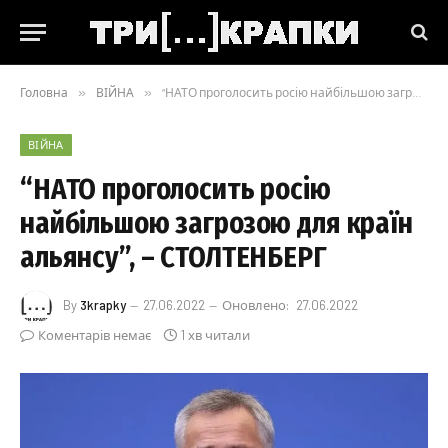
Головна
»
ВІЙНА
»
“НАТО проголосить росію найбільшою загрозою для країн альянсу”, – СТОЛТЕНБЕРГ
ВІЙНА
“НАТО проголосить росію
найбільшою загрозою для країн
альянсу”, – СТОЛТЕНБЕРГ
By
3krapky
27.06.2022
Оновлено:
27.06.2022
Коментарів немає
1 хв читали