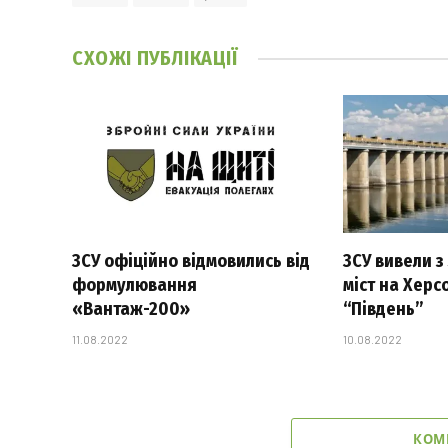
СХОЖІ
ПУБЛІКАЦІЇ
ЗСУ офіційно відмовились від
ЗСУ вивели з
формулювання
міст на Херс
«Вантаж-200»
“Південь”
11.08.2022
10.08.2022
КОМ