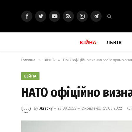
Facebook
Twitter
YouTube
RSS
Instagram
Telegram
ВІЙНА
ЛЬВІВ
Головна
»
ВІЙНА
»
НАТО офіційно визнав росію прямою за
ВІЙНА
НАТО офіційно визн
By
3krapky
29.06.2022
Оновлено:
29.06.2022