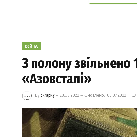
ВІЙНА
З полону звільнено 
«Азовсталі»
By
3krapky
29.06.2022
Оновлено:
05.07.2022