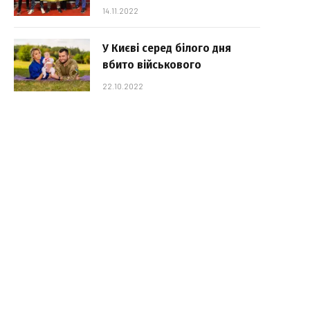
14.11.2022
У Києві серед білого дня
вбито військового
22.10.2022