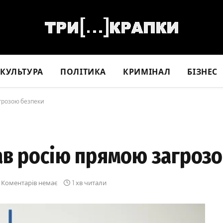
КУЛЬТУРА
ПОЛІТИКА
КРИМІНАЛ
БІЗНЕС
грозою безпеки
ав росію прямою загроз
Коментарів немає
1 хв читали