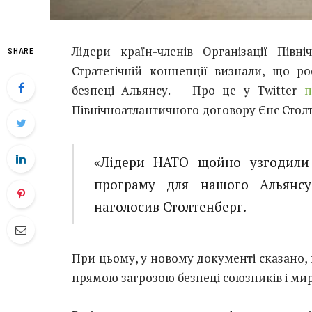
Лідери країн-членів Організації Півн
SHARE
Стратегічній концепції визнали, що ро
безпеці Альянсу. Про це у Twitter
п
Північноатлантичного договору Єнс Стол
«Лідери НАТО щойно узгодили 
програму для нашого Альянсу
наголосив Столтенберг.
При цьому, у новому документі сказано, 
прямою загрозою безпеці союзників і миру