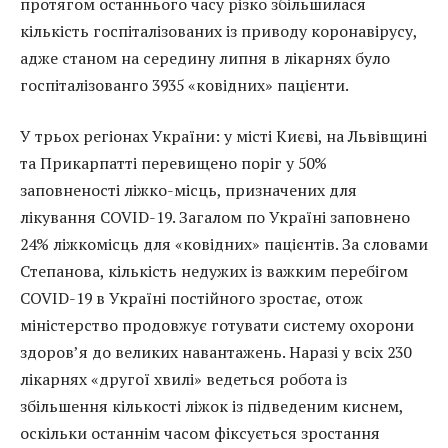
протягом останнього часу різко збільшилася
кількість госпіталізованих із приводу коронавірусу,
адже станом на середину липня в лікарнях було
госпіталізованго 3935 «ковідних» пацієнти.
У трьох регіонах України: у місті Києві, на Львівщині
та Прикарпатті перевищено поріг у 50%
заповненості ліжко-місць, призначених для
лікування COVID-19. Загалом по Україні заповнено
24% ліжкомісць для «ковідних» пацієнтів. За словами
Степанова, кількість недужих із важким перебігом
COVID-19 в Україні постійного зростає, отож
міністерство продовжує готувати систему охорони
здоров’я до великих навантажень. Наразі у всіх 230
лікарнях «другої хвилі» ведеться робота із
збільшення кількості ліжок із підведеним киснем,
оскільки останнім часом фіксується зростання