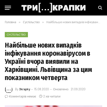
Головна
»
Суспільство
»
Найбільше нових випадків інфікування коронавірусом в Україні вчора виявили на Харківщині. Львівщина за цим показником четверта
СУСПІЛЬСТВО
Найбільше нових випадків
інфікування коронавірусом в
Україні вчора виявили на
Харківщині. Львівщина за цим
показником четверта
By
3krapky
15.08.2020
Оновлено:
21.09.2020
Коментарів немає
2 хв читали