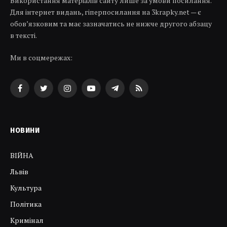
Використання матеріалів сайту лише за умови посилання.
Для інтернет видань, гіперпосилання на 3krapky.net — є
обов’язковим та має зазначатись не нижче другого абзацу
в тексті.
Ми в соцмережах:
Facebook
Twitter
Instagram
YouTube
Telegram
RSS
НОВИНИ
ВІЙНА
Львів
Культура
Політика
Кримінал