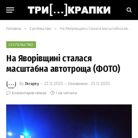
Головна
»
Суспільство
»
На Яворівщині сталася масштабна автотроща (ФОТО)
СУСПІЛЬСТВО
На Яворівщині сталася
масштабна автотроща (ФОТО)
By
3krapky
23.12.2020
Оновлено:
23.12.2020
Коментарів немає
1 хв читали