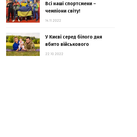
Всі наші спортсмени –
чемпіони світу!
14.11.2022
У Києві серед білого дня
вбито військового
22.10.2022