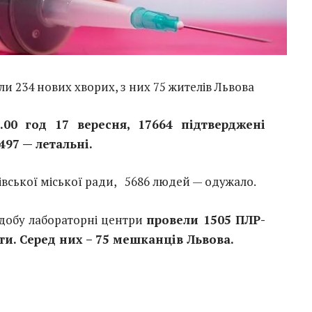
ли 234 нових хворих, з них 75 жителів Львова
.00 год 17 вересня, 17664 підтверджені
97 — летальні.
івської міської ради, 5686 людей — одужало.
добу лабораторні центри
провели 1505 ПЛР-
тати. Серед них – 75 мешканців Львова.