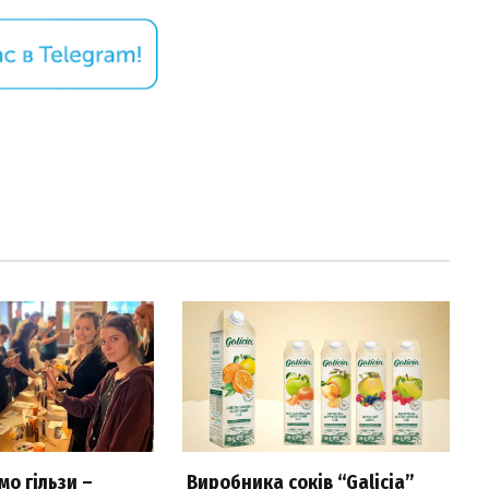
о гільзи –
Виробника соків “Galicia”