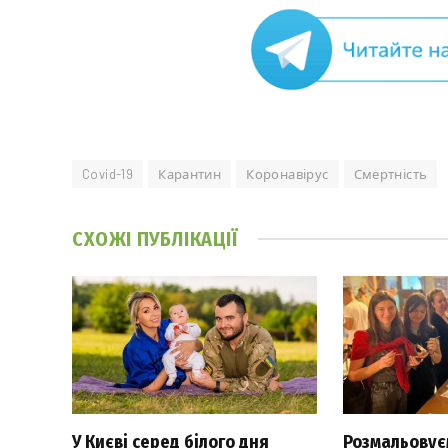
Covid-19
Карантин
Коронавірус
Смертність
СХОЖІ
ПУБЛІКАЦІЇ
У Києві серед білого дня
Розмальовуєм