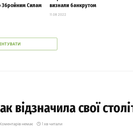
 Збройним Силам
визнали банкрутом
11.08.2022
ЕНТУВАТИ
ак відзначила свої стол
Коментарів немає
1 хв читали