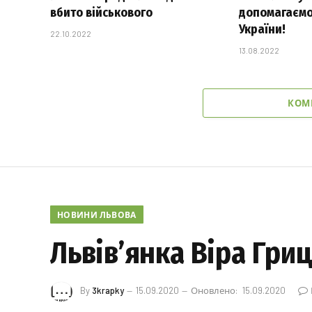
вбито військового
допомагаємо
України!
22.10.2022
13.08.2022
КОМ
НОВИНИ ЛЬВОВА
Львів’янка Віра Гриц
By
3krapky
15.09.2020
Оновлено:
15.09.2020