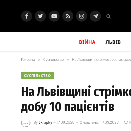
Facebook
Twitter
YouTube
RSS
Instagram
Telegram
ВІЙНА
ЛЬВІВ
Головна
»
Суспільство
»
На Львівщині стрімко зростає смерт
СУСПІЛЬСТВО
На Львівщині стрімко
добу 10 пацієнтів
By
3krapky
17.09.2020
Оновлено:
17.09.2020