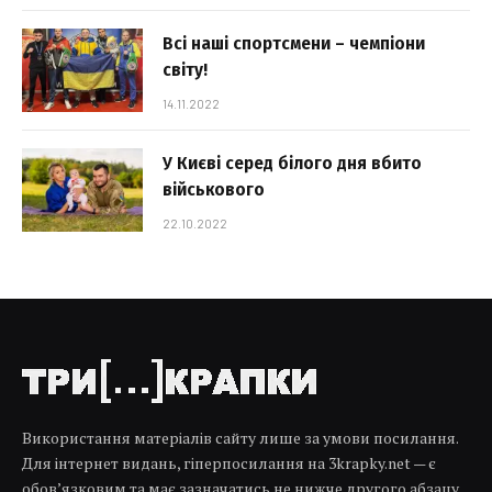
Всі наші спортсмени – чемпіони
світу!
14.11.2022
У Києві серед білого дня вбито
військового
22.10.2022
Використання матеріалів сайту лише за умови посилання.
Для інтернет видань, гіперпосилання на 3krapky.net — є
обов’язковим та має зазначатись не нижче другого абзацу