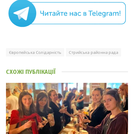
Європейська Солідарність
Стрийська районна рада
СХОЖІ
ПУБЛІКАЦІЇ