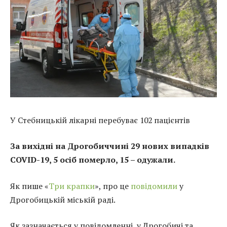
У Стебницькій лікарні перебуває 102 пацієнтів
За вихідні на Дрогобиччині 29 нових випадків
COVID-19, 5 осіб померло, 15 – одужали.
Як пише «
Три крапки
», про це
повідомили
у
Дрогобицькій міській раді.
Як зазначається у повідомленні, у Дрогобичі та