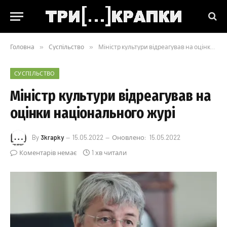
Головна
»
Суспільство
»
Міністр культури відреагував на оцінки національного журі
СУСПІЛЬСТВО
Міністр культури відреагував на
оцінки національного журі
By
3krapky
15.05.2022
Оновлено:
15.05.2022
Коментарів немає
1 хв читали