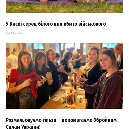
У Києві серед білого дня вбито військового
22.10.2022
Розмальовуємо гільзи – допомагаємо Збройним
Силам України!