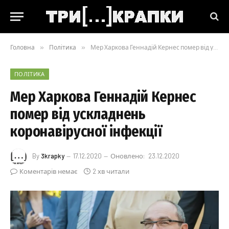
Головна
»
Політика
»
Мер Харкова Геннадій Кернес помер від ускладнень коронавірусної інфекції
ПОЛІТИКА
Мер Харкова Геннадій Кернес
помер від ускладнень
коронавірусної інфекції
By
3krapky
17.12.2020
Оновлено:
23.12.2020
Коментарів немає
2 хв читали