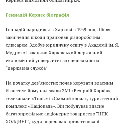
Кернеса відмовили обидві нирки.
Геннадій Кернес біографія
Геннадій народився в Харкові в 1959 році. Після
закінчення школи працював різноробочим і
слюсарем. Здобув юридичну освіту в Академії ім. Я.
Мудрого і закінчив Харківський державний
економічний університет за спеціальністю
“державна служба”.
На початку дев’яностих почав керувати власним
бізнесом: йому належали ЗМІ «Вечірній Харків»,
телеканали «Тоніс» і «Сьомий канал», туристичний
комплекс «Національ». Він побудував власне
багатопрофільне акціонерне товариство “НПК-
ХОЛДИНГ”, куди передавав приватизовані