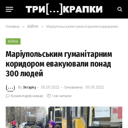
Головна
»
ВІЙНА
»
Маріупольським гуманітарним коридором евакуювали понад 300 людей
ВІЙНА
Маріупольським гуманітарним
коридором евакуювали понад
300 людей
By
3krapky
05.05.2022
Оновлено:
05.05.2022
Коментарів немає
1 хв читали