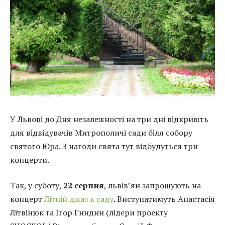
У Львові до Дня незалежності на три дні відкриють
для відвідувачів Митрополичі сади біля собору
святого Юра. З нагоди свята тут відбудуться три
концерти.
Так, у суботу,
22 серпня
, львів’ян запрошують на
концерт
Літній джаз в саду
. Виступатимуть Анастасія
Літвінюк та Ігор Гнидин (лідери проекту