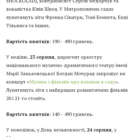
SHOCKOLAD), контрабасист Сергій Федорчук та
вокалістка Юлія Швед. У Митрополичих садах
лунатимуть хіти Френка Сінатри, Тоні Беннета, Енді
Уільямса та інших.
Вартість квитків
: 190 – 490 гривень.
У неділю,
23 серпня
, диригент оркестру
національного музично-драматичного театру імені
Марії Заньковецької Богдан Мочурад запрошує на
концерт «
Музика з фільмів про кохання в саду
».
Лунатимуть хіти з найкращих романтичних фільмів
20 і 21-го століть.
Вартість квитків
: 140 – 490 гривень.
У понеділок, у День незалежності,
24 серпня
, у