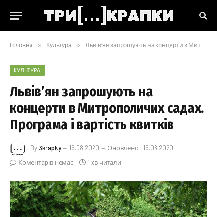
Головна
»
Культура
»
Львів’ян запрошують на концерти в Митрополичих садах. Програма і вартість квитків
КУЛЬТУРА
Львів’ян запрошують на
концерти в Митрополичих садах.
Програма і вартість квитків
By
3krapky
16.08.2020
Оновлено:
16.08.2020
Коментарів немає
1 хв читали