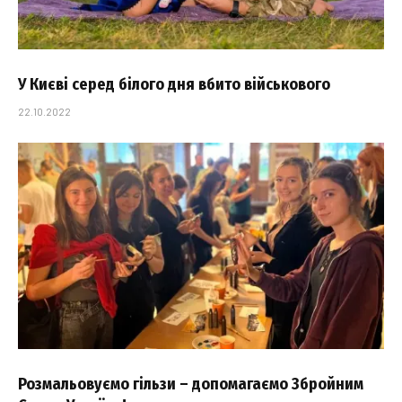
У Києві серед білого дня вбито військового
22.10.2022
Розмальовуємо гільзи – допомагаємо Збройним