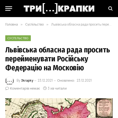
Головна
»
Суспільство
»
Львівська обласна рада просить перейменувати Російську Федерацію на Московію
СУСПІЛЬСТВО
Львівська обласна рада просить
перейменувати Російську
Федерацію на Московію
By
3krapky
23.12.2021
Оновлено:
23.12.2021
Коментарів немає
3 хв читали