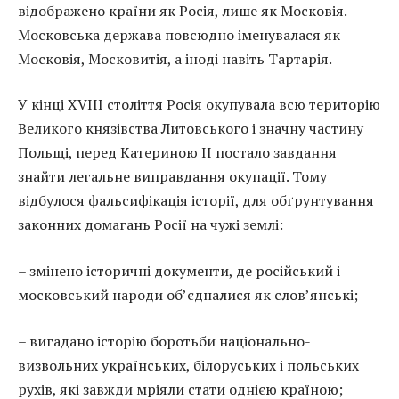
відображено країни як Росія, лише як Московія.
Московська держава повсюдно іменувалася як
Московія, Московитія, а іноді навіть Тартарія.
У кінці XVIII століття Росія окупувала всю територію
Великого князівства Литовського і значну частину
Польщі, перед Катериною II постало завдання
знайти легальне виправдання окупації. Тому
відбулося фальсифікація історії, для обґрунтування
законних домагань Росії на чужі землі:
– змінено історичні документи, де російський і
московський народи об’єдналися як слов’янські;
– вигадано історію боротьби національно-
визвольних українських, білоруських і польських
рухів, які завжди мріяли стати однією країною;