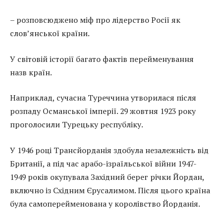
– розповсюджено міф про лідерство Росії як
слов’янської країни.
У світовій історії багато фактів перейменування
назв країн.
Наприклад, сучасна Туреччина утворилася після
розпаду Османської імперії. 29 жовтня 1923 року
проголосили Турецьку республіку.
У 1946 році Трансйорданія здобула незалежність від
Британії, а під час арабо-ізраїльської війни 1947-
1949 років окупувала Західний берег річки Йордан,
включно із Східним Єрусалимом. Після цього країна
була самоперейменована у королівство Йорданія.