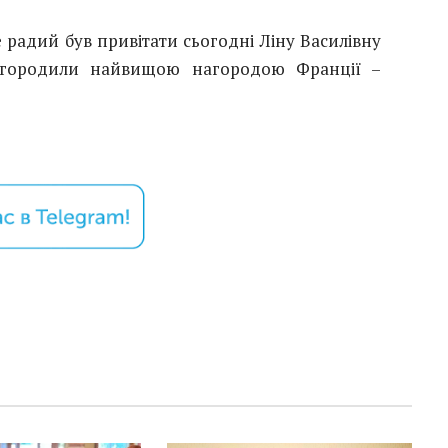
 радий був привітати сьогодні Ліну Василівну
нагородили найвищою нагородою Франції –