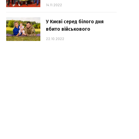
14.11.2022
У Києві серед білого дня
вбито військового
22.10.2022