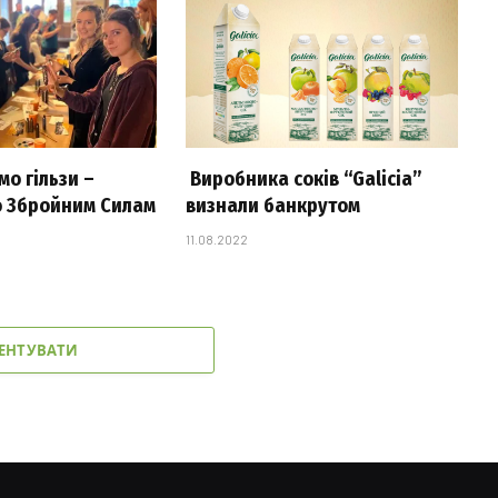
о гільзи –
Виробника соків “Galicia”
 Збройним Силам
визнали банкрутом
11.08.2022
ЕНТУВАТИ