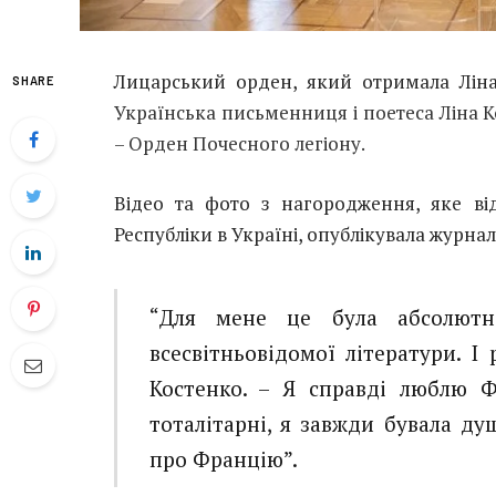
Лицарський орден, який отримала Ліна
SHARE
Українська письменниця і поетеса Ліна 
– Орден Почесного легіону.
Відео та фото з нагородження, яке ві
Республіки в Україні, опублікувала журна
“Для мене це була абсолютн
всесвітньовідомої літератури. І 
Костенко. – Я справді люблю Фр
тоталітарні, я завжди бувала ду
про Францію”.