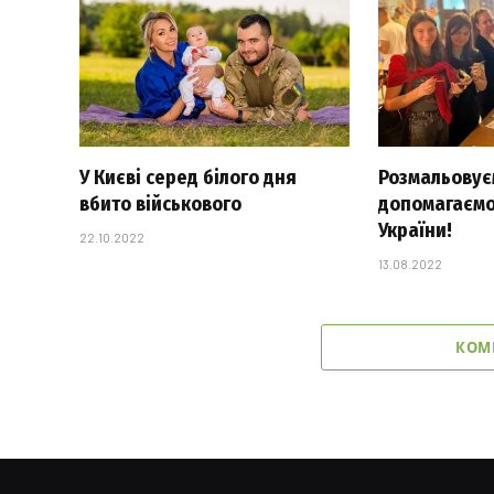
У Києві серед білого дня
Розмальовуєм
вбито військового
допомагаємо
України!
22.10.2022
13.08.2022
КОМ