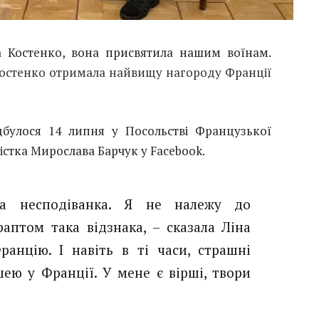
 Костенко, вона присвятила нашим воїнам.
Костенко отримала найвищу нагороду Франції
дбулося 14 липня у Посольстві Французької
лістка Мирослава Барчук у Facebook.
а несподіванка. Я не належу до
раптом така відзнака, – сказала Ліна
анцію. І навіть в ті часи, страшні
шею у Франції. У мене є вірші, твори