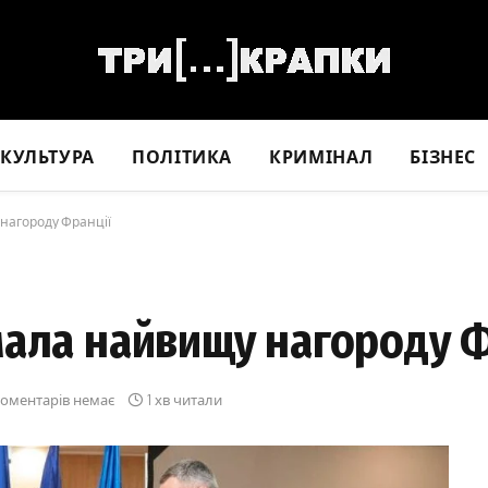
КУЛЬТУРА
ПОЛІТИКА
КРИМІНАЛ
БІЗНЕС
нагороду Франції
мала найвищу нагороду 
оментарів немає
1 хв читали