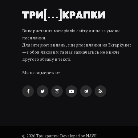
Використання матеріалів сайту лише за умови
посилання.
Для інтернет видань, гіперпосилання на 3krapky.net
— є обов’язковим та має зазначатись не нижче
другого абзацу в тексті.
Ми в соцмережах:
Facebook
Twitter
Instagram
YouTube
Telegram
RSS
© 2026 Три крапки. Developed by
NAWI
.