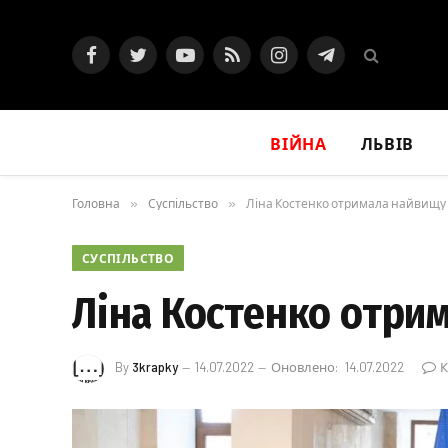
Facebook
Twitter
YouTube
RSS
Instagram
Telegram
ВІЙНА
ЛЬВІВ
Головна
»
Суспільство
»
Ліна Костенко отримала найвищу 
СУСПІЛЬСТВО
Ліна Костенко отри
By
3krapky
14.07.2022
Оновлено:
14.07.2022
К