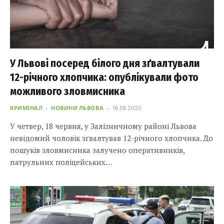
У Львові посеред білого дня зґвалтували
12-річного хлопчика: опублікували фото
можливого зловмисника
КРИМІНАЛ
НОВИНИ ЛЬВОВА
18.06.2020
У четвер, 18 червня, у Залізничному районі Львова
невідомий чоловік зґвалтував 12-річного хлопчика. До
пошуків зловмисника залучено оперативників,
патрульних поліцейських…