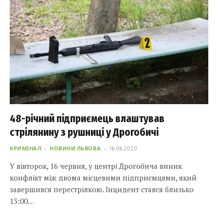
48-річний підприємець влаштував
стрілянину з рушниці у Дрогобичі
КРИМІНАЛ
НОВИНИ ЛЬВОВА
16.06.2020
У вівторок, 16 червня, у центрі Дрогобича виник
конфлікт між двома місцевими підприємцями, який
завершився перестрілкою. Інцидент стався близько
13:00…