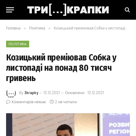
Головна
»
Політика
»
Козицький преміював Собка у листопаді на понад 80 тисяч гривень
ПОЛІТИКА
Козицький преміював Собка у
листопаді на понад 80 тисяч
гривень
By
3krapky
13.12.2021
Оновлено:
13.12.2021
Коментарів немає
2 хв читали