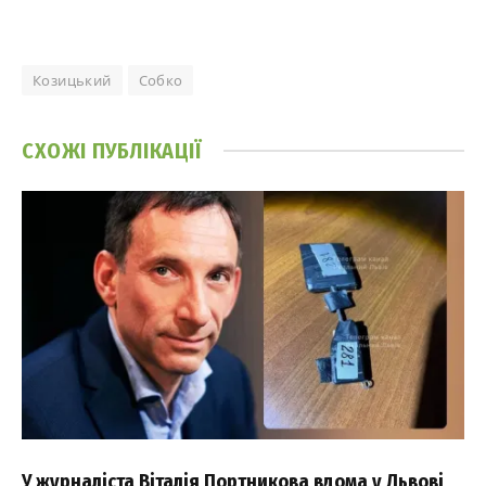
Козицький
Собко
СХОЖІ
ПУБЛІКАЦІЇ
У журналіста Віталія Портникова вдома у Львові