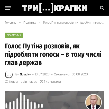
Головна
»
Політика
»
Голос Путіна розповів, як підробляти голоси – в тому числі глав держав
ПОЛІТИКА
Голос Путіна розповів, як
підробляти голоси – в тому числі
глав держав
By
3krapky
10.07.2020
Оновлено:
03.08.2020
Коментарів немає
1 хв читали