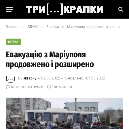
Головна
»
ВІЙНА
»
Евакуацію з Маріуполя продовжено і розширено
ВІЙНА
Евакуацію з Маріуполя
продовжено і розширено
By
3krapky
02.05.2022
Оновлено:
03.05.2022
Коментарів немає
1 хв читали