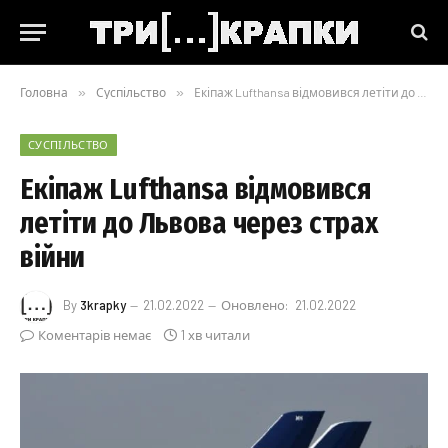
Головна
»
Суспільство
»
Екіпаж Lufthansa відмовився летіти до Львова через страх війни
СУСПІЛЬСТВО
Екіпаж Lufthansa відмовився
летіти до Львова через страх
війни
By
3krapky
21.02.2022
Оновлено:
21.02.2022
Коментарів немає
1 хв читали