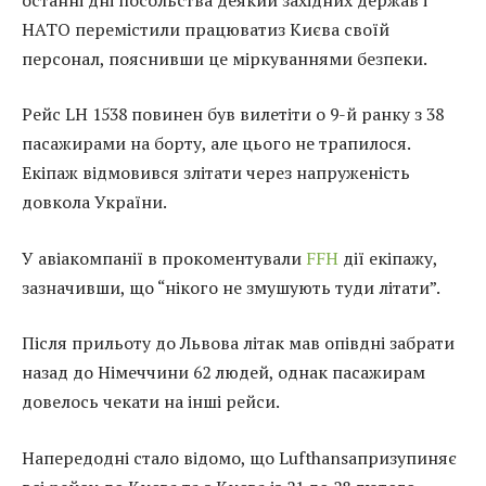
НАТО перемістили працюватиз Києва своїй
персонал, пояснивши це міркуваннями безпеки.
Рейс LH 1538 повинен був вилетіти о 9-й ранку з 38
пасажирами на борту, але цього не трапилося.
Екіпаж відмовився злітати через напруженість
довкола України.
У авіакомпанії в прокоментували
FFH
дії екіпажу,
зазначивши, що “нікого не змушують туди літати”.
Після прильоту до Львова літак мав опівдні забрати
назад до Німеччини 62 людей, однак пасажирам
довелось чекати на інші рейси.
Напередодні стало відомо, що Lufthansaпризупиняє