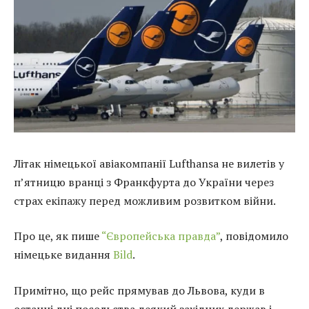
Літак німецької авіакомпанії Lufthansa не вилетів у
п’ятницю вранці з Франкфурта до України через
страх екіпажу перед можливим розвитком війни.
Про це, як пише
“Європейська правда”
, повідомило
німецьке видання
Bild
.
Примітно, що рейс прямував до Львова, куди в
останні дні посольства деякий західних держав і