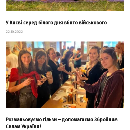
У Києві серед білого дня вбито військового
22.10.2022
Розмальовуємо гільзи – допомагаємо Збройним
Силам України!