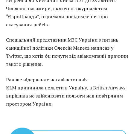
всі рейси до Києва та з Києва із 21 до 28 лютого.
Численні пасажири, включно з журналістом
“ЄвроПравди”, отримали повідомлення про
скасування рейсів.
Спеціальний представник МЗС України з питань
санкційної політики Олексій Макеєв написав у
Twitter, що хотів би почути від авіакомпанії причини
такого рішення.
Раніше нідерландська авіакомпанія
KLM припинила польоти в Україну, а British Airways
вирішила не здійснювати польоти над повітряним
простором України.