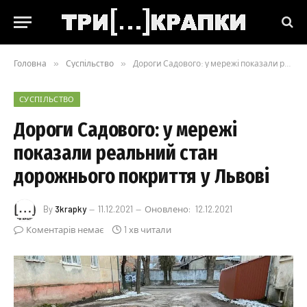
Головна
»
Суспільство
»
Дороги Садового: у мережі показали реальний стан дорожнього покриття у Львові
СУСПІЛЬСТВО
Дороги Садового: у мережі
показали реальний стан
дорожнього покриття у Львові
By
3krapky
11.12.2021
Оновлено:
12.12.2021
Коментарів немає
1 хв читали