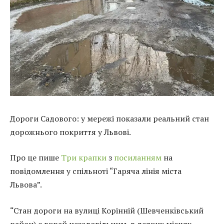
Дороги Садового: у мережі показали реальний стан
дорожнього покриття у Львові.
Про це пише
Три крапки
з
посиланням
на
повідомлення у спільноті “Гаряча лінія міста
Львова”.
“Стан дороги на вулиці Корінній (Шевченкiвський
район) є вкрай незадовільним, в деяких місцях