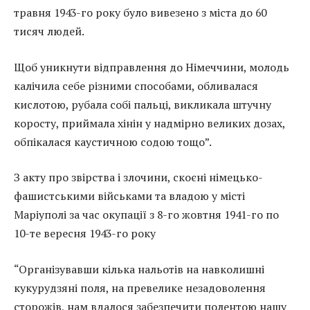
травня 1943-го року було вивезено з міста до 60
тисяч людей.
Щоб уникнути відправлення до Німеччини, молодь
калічила себе різними способами, обливалася
кислотою, рубала собі пальці, викликала штучну
коросту, приймала хінін у надмірно великих дозах,
обпікалася каустичною содою тощо”.
З акту про звірства і злочини, скоєні німецько-
фашистськими військами та владою у місті
Маріуполі за час окупації з 8-го жовтня 1941-го по
10-те вересня 1943-го року
“Організувавши кілька нальотів на навколишні
кукурудзяні поля, на превелике незадоволення
сторожів, нам вдалося забезпечити полентою нашу