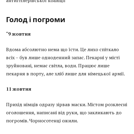
антигітлерівської коаліції
Голод і погроми
“
9 жовтня
Вдома абсолютно нема що їсти. Це лихо спіткало
всіх – був лише одноденний запас. Пекарні у місті
зруйновані, немає світла, води. Працює лише
пекарня в порту, але хліб лише для німецької армії.
11 жовтня
Прихід німців одразу зірвав маски. Містом розклеєні
оголошення, написані від руки, що закликають до
погромів. Чорносотенці ожили.