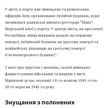
У місті, в порту для німецьких та румунських
офіцерів було організовано публічні будинки, куди
заганялися радянські дівчата (ресторан “Маяк”,
Морський клуб у порту). У центрі міста, на проспекті
Республіки, німці відкрили церкву на першому
поверсі, публічний будинок на другому поверсі та
поліцейську дільницю на третьому поверсі
п’ятиповерхового будинку”.
З акту про звірства і злочини, скоєні німецько-
фашистськими військами та владою у місті
Маріуполі за час окупації з 8-го жовтня 1941-го по
10-те вересня 1943-го року
Знущання з полонених