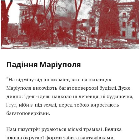
Падіння Маріуполя
“На відміну від інших міст, вже на околицях
Маріуполя височіють багатоповерхові будівлі. Дуже
дивно: їдеш-їдеш, навколо ні деревця, ні будиночка,
і тут, ніби з-під землі, перед тобою виростають
багатоповерхівки.
Нам назустріч рухаються міські трамваї. Велика
площа округлої форми забита вантажівками,