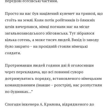
передові есесівські частини.
Просто на нас був націлений кулемет на тринозі, що
стоїть на землі. Коли потік робітників із ближніх
цехів вичерпався, німці погнали нас на місце
загальнозаводського збіговиська. Тут зібралося
кілька сотень, а може тисяч людей. Вихід із заводу
було закрито – на прохідній стояли німецькі
солдати.
Протримавши людей години дві й оголосивши
через перекладача, що всі повинні суворо
дотримуватись порядку, встановленого німецьким
командуванням (інакше – розстріл), нас розпустили
по будинках…”
Спогади інженера А. Крилова, відрядженого до