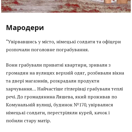
Мародери
“Увірвавшись у місто, німецькі солдати та офіцери
розпочали поголовне пограбування.
Вони грабували приватні квартири, зривали з
громадян на вулицях верхній одяг, розбивали вікна
та двері магазинів, розкрадали продукти
харчування… Найчастіше гітлерівці грабували теплі
речі. До громадянина Ляшева, який проживав по
Комунальній вулиці, будинок №170, увірвалися
німецькі солдати, перестріляли курей, качок і
побили стару матір.