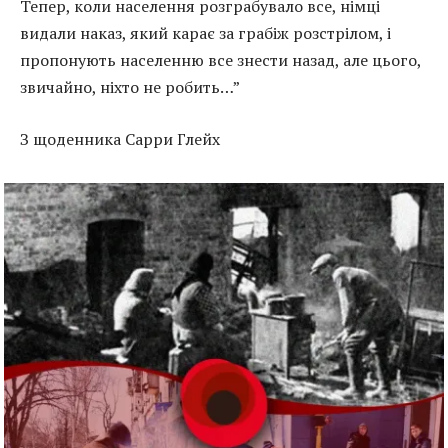
Тепер, коли населення розграбувало все, німці
видали наказ, який карає за грабіж розстрілом, і
пропонують населенню все знести назад, але цього,
звичайно, ніхто не робить…”
З щоденника Сарри Глейх