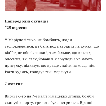
Напередодні окупації
“25 вересня
У Маріуполі тихо, не бомблять, люди
заспокоюються, це багатьох наводить на думку, що
від’їзд не обов’язковий, тим більше, що вигляд
одеситів, які евакуйовані в Маріуполь і не мають
притулку, підказує, що краще сидіти на місці, ніж
їхати кудись, голодувати і мерзнути.
7 жовтня
Вночі з 6-го на 7-е наліт німецьких літаків, бомби
скинуті в порту, тривога була нетривала. Вранці