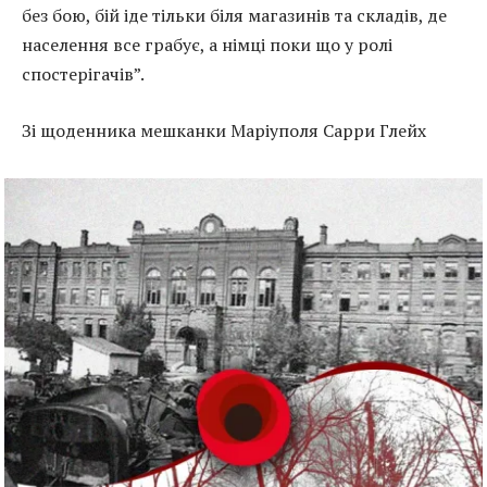
без бою, бій іде тільки біля магазинів та складів, де
населення все грабує, а німці поки що у ролі
спостерігачів”.
Зі щоденника мешканки Маріуполя Сарри Глейх