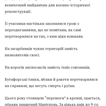
величезний майданчик для воєнно-історичної
реконструкції.
Її учасники настільки захопилися грою з
переодяганнями, що не помітили, як самі
перетворилися на тих, з ким діди воювали.
На загарбників чужих територій замість
визволителів своєї.
На ворогів англосаксів замість їхніх союзників.
Бутафорські танки, літаки й ракети перетворилися
на справжні, що несуть смерть і руїни.
Цього року столицею “перемоги” в кремлі, здається,
обрали знищений Маріуполь. За кілька днів до 9-го