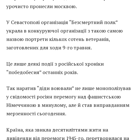
урочисто пронесли москвою.
У Севастополі організація “Безсмертний полк”
украла в конкуруючої організації з такою самою
назвою портрети кількох сотень ветеранів,
заготовлених для ходи 9-го травня.
Це лише деякі події з російської хроніки
“победобесия” останніх років.
Так наратив “діди воювали” не лише монополізував
у свідомості росіян перемогу над фашистською
Німеччиною в минулому, але й став виправданням
мерзенності сьогодення.
Країна, яка звикла десятиліттями жити на
дивіденди від перемоги 1945-го, перетворилася на