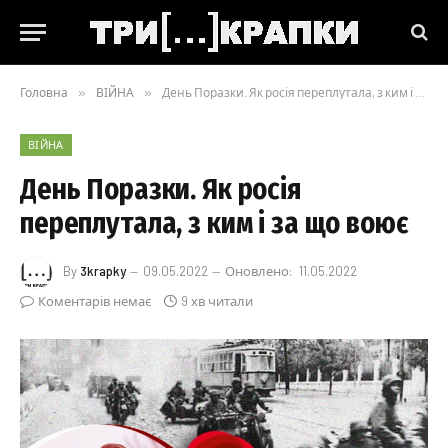
Головна
»
ВІЙНА
»
День Поразки. Як росія переплутала, з ким і за що воює
ВІЙНА
День Поразки. Як росія
переплутала, з ким і за що воює
By
3krapky
09.05.2022
Оновлено:
11.05.2022
Коментарів немає
9 хв читали