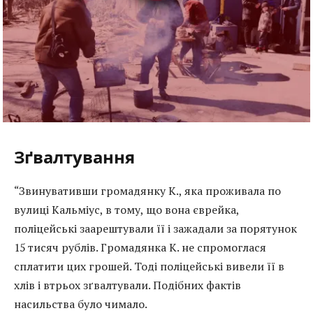
Зґвалтування
“Звинувативши громадянку К., яка проживала по
вулиці Кальміус, в тому, що вона єврейка,
поліцейські заарештували її і зажадали за порятунок
15 тисяч рублів. Громадянка К. не спромоглася
сплатити цих грошей. Тоді поліцейські вивели її в
хлів і втрьох зґвалтували. Подібних фактів
насильства було чимало.