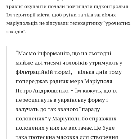
травня окупанти почали розчищати підконтрольні
їм території міста, щоб руїни та тіла загиблих
маріупольців не зіпсували телекартинку “урочистих
заходів”.
“Маємо інформацію, що на сьогодні
майже дві тисячі чоловіків утримують у
фільтраційній тюрмі, − кілька днів тому
попереджав радник мера Маріуполя
Петро Андрющенко. − Їм кажуть, що їх
переодягнуть в українську форму і
залучать до так званого “параду
полонених” у Маріуполі, бо справжніх
полонених у них не вистачає. Це буде
така гротескна масовка для створення