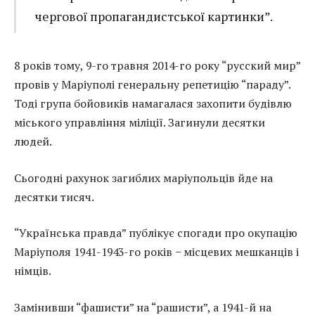
чергової пропагандистської картинки”.
8 років тому, 9-го травня 2014-го року “русский мир”
провів у Маріуполі генеральну репетицію “параду”.
Тоді група бойовиків намагалася захопити будівлю
міського управління міліції. Загинули десятки
людей.
Сьогодні рахунок загиблих маріупольців йде на
десятки тисяч.
“Українська правда” публікує спогади про окупацію
Маріуполя 1941-1943-го років − місцевих мешканців і
німців.
Замінивши “фашисти” на “рашисти”, а 1941-й на