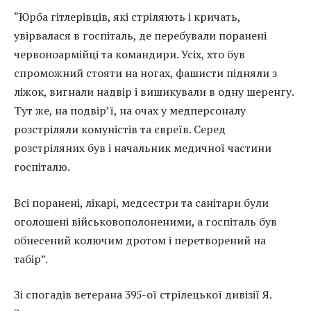
“Юрба гітлерівців, які стріляють і кричать,
увірвалася в госпіталь, де перебували поранені
червоноармійці та командири. Усіх, хто був
спроможний стояти на ногах, фашисти підняли з
ліжок, вигнали надвір і вишикували в одну шеренгу.
Тут же, на подвір’ї, на очах у медперсоналу
розстріляли комуністів та євреїв. Серед
розстріляних був і начальник медичної частини
госпіталю.
Всі поранені, лікарі, медсестри та санітари були
оголошені військовополоненими, а госпіталь був
обнесений колючим дротом і перетворений на
табір”.
Зі спогадів ветерана 395-ої стрілецької дивізії Я.