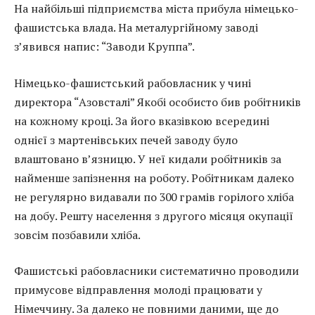
На найбільші підприємства міста прибула німецько-
фашистська влада. На металургійному заводі
з’явився напис: “Заводи Круппа”.
Німецько-фашистський рабовласник у чині
директора “Азовсталі” Якобі особисто бив робітників
на кожному кроці. За його вказівкою всередині
однієї з мартенівських печей заводу було
влаштовано в’язницю. У неї кидали робітників за
найменше запізнення на роботу. Робітникам далеко
не регулярно видавали по 300 грамів горілого хліба
на добу. Решту населення з другого місяця окупації
зовсім позбавили хліба.
Фашистські рабовласники систематично проводили
примусове відправлення молоді працювати у
Німеччину. За далеко не повними даними, ще до