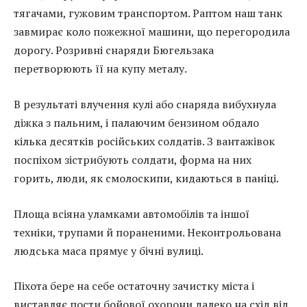
тягачами, гужовим транспортом. Раптом наш танк
завмирає коло пожежної машини, що перегородила
дорогу. Розривні снаряди Бюгельзака
перетворюють її на купу металу.
В результаті влучення кулі або снаряда вибухнула
діжка з пальним, і палаючим бензином обдало
кілька десятків російських солдатів. З вантажівок
поспіхом зістрибують солдати, форма на них
горить, люди, як смолоскипи, кидаються в паніці.
Площа всіяна уламками автомобілів та іншої
техніки, трупами й пораненими. Неконтрольована
людська маса прямує у бічні вулиці.
Піхота бере на себе остаточну зачистку міста і
виставляє пости бойової охорони далеко на схід від