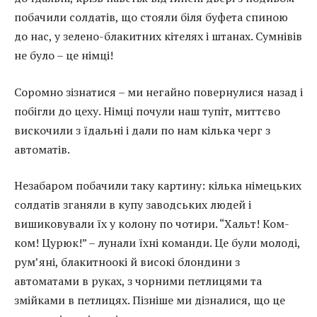
побачили солдатів, що стояли біля буфета спиною
до нас, у зелено-блакитних кітелях і штанах. Сумнівів
не було – це німці!
Соромно зізнатися – ми негайно повернулися назад і
побігли до цеху. Німці почули наш тупіт, миттєво
вискочили з їдальні і дали по нам кілька черг з
автоматів.
Незабаром побачили таку картину: кілька німецьких
солдатів зганяли в купу заводських людей і
вишиковували їх у колону по чотири. “Хальт! Ком-
ком! Цурюк!” – лунали їхні команди. Це були молоді,
рум’яні, блакитноокі й високі блондини з
автоматами в руках, з чорними петлицями та
змійками в петлицях. Пізніше ми дізналися, що це