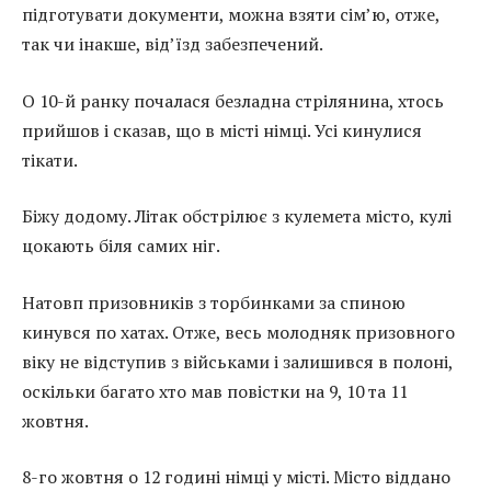
підготувати документи, можна взяти сім’ю, отже,
так чи інакше, від’їзд забезпечений.
О 10-й ранку почалася безладна стрілянина, хтось
прийшов і сказав, що в місті німці. Усі кинулися
тікати.
Біжу додому. Літак обстрілює з кулемета місто, кулі
цокають біля самих ніг.
Натовп призовників з торбинками за спиною
кинувся по хатах. Отже, весь молодняк призовного
віку не відступив з військами і залишився в полоні,
оскільки багато хто мав повістки на 9, 10 та 11
жовтня.
8-го жовтня о 12 годині німці у місті. Місто віддано