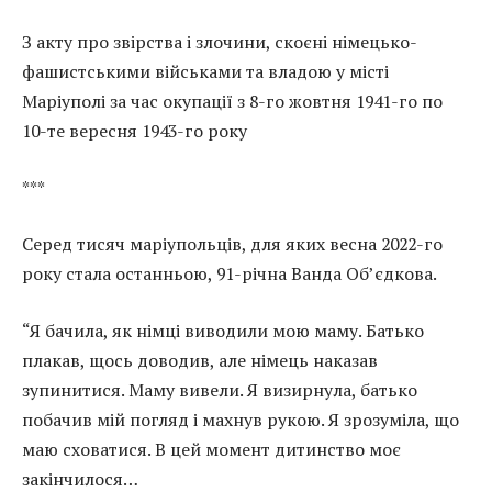
З акту про звірства і злочини, скоєні німецько-
фашистськими військами та владою у місті
Маріуполі за час окупації з 8-го жовтня 1941-го по
10-те вересня 1943-го року
***
Серед тисяч маріупольців, для яких весна 2022-го
року стала останньою, 91-річна Ванда Об’єдкова.
“Я бачила, як німці виводили мою маму. Батько
плакав, щось доводив, але німець наказав
зупинитися. Маму вивели. Я визирнула, батько
побачив мій погляд і махнув рукою. Я зрозуміла, що
маю сховатися. В цей момент дитинство моє
закінчилося…