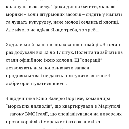
колону на всю зиму. Трохи дивно бачити, як наші
моряки – водії штурмових засобів – сидять у кімнаті
та лущать кукурудзу, наче молоді селянські хлопці.
Але нічого не вдієш. Якщо треба, то треба.
Ходили ми й на нічне полювання на зайців. За один
раз добували від 13 до 17 штук. Полента та зайчатина
стали офіційною їжею колони. Ці “операції”
дозволяють нам поповнювати запаси
продовольства і не дають притупити здатності
добре орієнтуватися вночі”.
З щоденника Юніо Валеріо Боргезе, командира
“морських дияволів”, що квартирували в Маріуполі
– загону ВМС Італії, що спеціалізувався на диверсіях
проти кораблів і морських баз союзників з