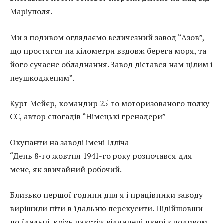
Маріуполя.
Ми з подивом оглядаємо величезний завод “Азов”,
що простягся на кілометри вздовж берега моря, та
його сучасне обладнання. Завод дістався нам цілим і
неушкодженим”.
Курт Мейєр, командир 25-го моторизованого полку
СС, автор спогадів “Німецькі гренадери”
Окупанти на заводі імені Ілліча
“День 8-го жовтня 1941-го року розпочався для
мене, як звичайний робочий.
Близько першої години дня я і працівники заводу
вирішили піти в їдальню перекусити. Підійшовши
до їдальні, крізь навстіж відчинені двері з подивом