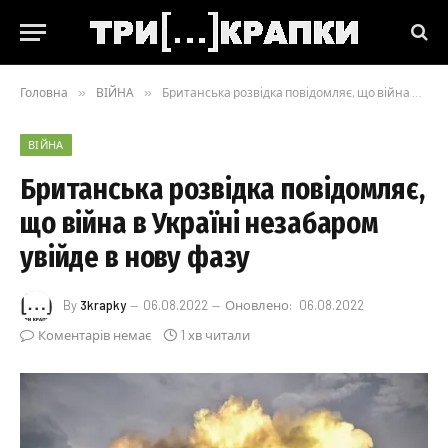
Головна
»
ВІЙНА
»
Британська розвідка повідомляє, що війна в Україні незабаром увійде в нову фазу
ВІЙНА
Британська розвідка повідомляє,
що війна в Україні незабаром
увійде в нову фазу
By
3krapky
06.08.2022
Оновлено:
06.08.2022
Коментарів немає
1 хв читали