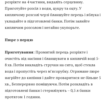
розріжте на 4 частини, видаліть серцевину.
Приготуйте розсіл з води, цукру та оцту. У
киплячому розсолі черзі бланшуйте перець і яблука і
укладайте в підготовлені банки. Потім залийте
киплячим розсолом і негайно укупорьте.
Пюре з перцю
Приготування
: Промитий перець розріжте і
очистіть від насіння і бланшувати в киплячій воді 5-
8 хв. Потім викладіть стручки на сито, щоб стекла
вода і пропустіть через м’ясорубку. Отримане пюре
нагрійте до кипіння і дайте проваритися не більше 5
хв., Безперервно помішуючи. Потім розкладіть в
підготовлені банки і стерилізують – 0,5 л банки
протягом 1 години.