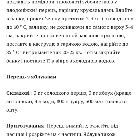
покладіть помідори, проколоті зубочисткою у
плодоніжки і перець, нарізану кружальцями. Влийте
в банку, прокип’ячену протягом 2-3 хв. і охолоджену
до 60 ° С, заливку, не доливаючи до самого верху 3-4
см, накрийте прокипяченной залізною кришкою,
поставте в каструлю з гарячою водою, нагрійте до
85 ° С і витримайте так 20-25 хв. Потім закрийте
банку і поставте її в відро з холодною водою.
Перець з яблуками
Складові
: 3 кг солодкого перцю, 3 кг яблук (краще
антонівки), 4 л води, 800 г цукру, 300 мл столового
оцту.
Приготування
: Перець вимийте, очистіть від
насіння і розріжте на 4 частини. Яблука також