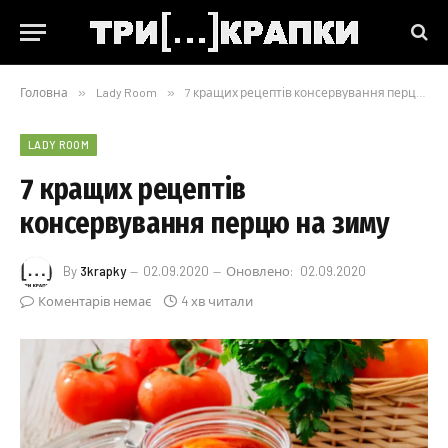
Головна
»
Lady Room
»
7 кращих рецептів консервування перцю на зиму
LADY ROOM
7 кращих рецептів
консервування перцю на зиму
By
3krapky
02.09.2020
Оновлено:
02.09.2020
Коментарів немає
4 хв читали