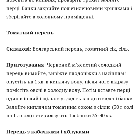
перці. Банки закрийте поліетиленовими кришками і
зберігайте в холодному приміщенні.
Томатний перець
Складові
: Болгарський перець, томатний сік, сіль.
Приготування
: Червоний м’ясистий солодкий
перець вимийте, виріжте плодоніжки з насінням і
опустіть на 1 хв. в киплячу воду, після чого відразу
помістіть овочі в холодну воду. Потім вставте перці
один в інший і щільно укладіть в підготовлені банки.
Залийте киплячим томатним соком з сіллю (30 г солі
на 1 л солі) і стерилізують 1 л банки 35-40 хв.
Перець з кабачками і яблуками