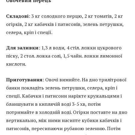
Овочевий перець
Складові
: 3 кг солодкого перцю, 2 кг томатів, 2 кг
огірків, 2 кг кабачків і патисонів, зелень петрушки,
селера, кріп і спеції.
Для заливки
: 1,3 л води, 4 стіл. ложки цукрового
піску, 2 стол. ложка солі, 1,5 чайн. ложки лимонної
кислоти.
Приготування
: Овочі вимийте. На дно трилітрової
банки покладіть зелень петрушки, селера, кріп і
спеції. Кабачки і патисони наріжте кружальцями і
бланшувати в киплячій воді 3-5 хв, потім
потримайте в холодній воді. Огірки поставте на дно
вертикально, між ними насипте кубики кабачків і
патисонів, пересипаючи рубаною зеленню. Потім