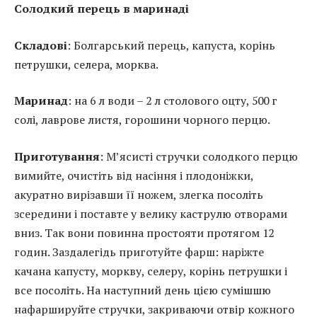
Солодкий перець в маринаді
Складові
: Болгарський перець, капуста, корінь
петрушки, селера, морква.
Маринад
: на 6 л води – 2 л столового оцту, 500 г
солі, лаврове листя, горошини чорного перцю.
Приготування
: М’ясисті стручки солодкого перцю
вимийте, очистіть від насіння і плодоніжки,
акуратно вирізавши її ножем, злегка посоліть
зсередини і поставте у велику каструлю отворами
вниз. Так вони повинна простояти протягом 12
годин. Заздалегідь приготуйте фарш: наріжте
качана капусту, моркву, селеру, корінь петрушки і
все посоліть. На наступний день цією сумішшю
нафаршируйте стручки, закриваючи отвір кожного