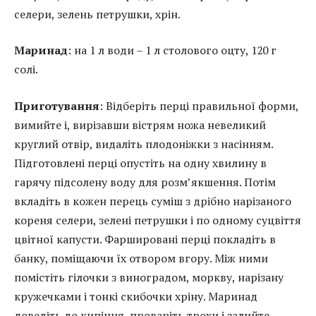
селери, зелень петрушки, хрін.
Маринад
: на 1 л води – 1 л столового оцту, 120 г
солі.
Приготування
: Відберіть перці правильної форми,
вимийте і, вирізавши вістрям ножа невеликий
круглий отвір, видаліть плодоніжки з насінням.
Підготовлені перці опустіть на одну хвилину в
гарячу підсолену воду для розм’якшення. Потім
вкладіть в кожен перець суміш з дрібно нарізаного
кореня селери, зелені петрушки і по одному суцвіття
цвітної капусти. Фаршировані перці покладіть в
банку, поміщаючи їх отвором вгору. Між ними
помістіть гілочки з виноградом, моркву, нарізану
кружечками і тонкі скибочки хріну. Маринад
доведіть до кипіння, проваріть трохи і залийте