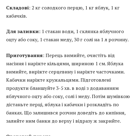
Складові
: 2 кг солодкого перцю, 1 кг яблук, 1 кг
кабачків.
Для заливки:
1 стакан води, 1 склянка яблучного
оцту або соку, 1 стакан меду, 30 г солі на 1 л розчину.
Приготування
: Перець вимийте, очистіть від
насіння і наріжте кільцями, шириною 1 см. Яблука
вимийте, виріжте серцевину і наріжте часточками.
Кабачки наріжте кружальцями. Підготовлені
продукти бланшуйте 3-5 хв. в воді з додаванням
яблучного оцту або соку, солі і меду. Потім шумівкою
дістаньте перці, яблука і кабачки і розкладіть по
банках. Що залишився розчин доведіть до кипіння,
залийте ним банки до верху і відразу ж закрийте.