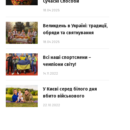
Сучасні Способи
18.04.2025
Великдень в Україні: традиції,
обряди та святкування
18.04.2025
Всі наші спортсмени –
чемпіони світу!
14.11.2022
У Києві серед білого дня
вбито військового
22.10.2022