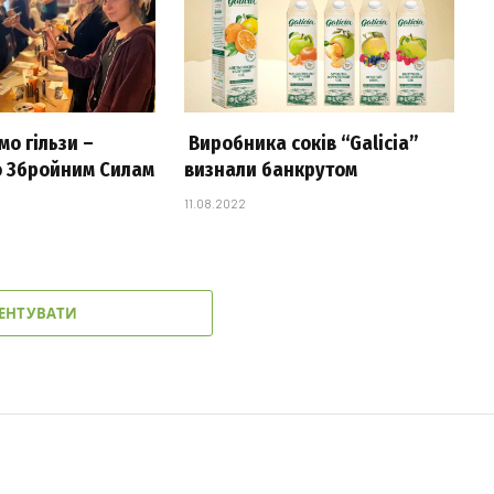
о гільзи –
Виробника соків “Galicia”
 Збройним Силам
визнали банкрутом
11.08.2022
ЕНТУВАТИ