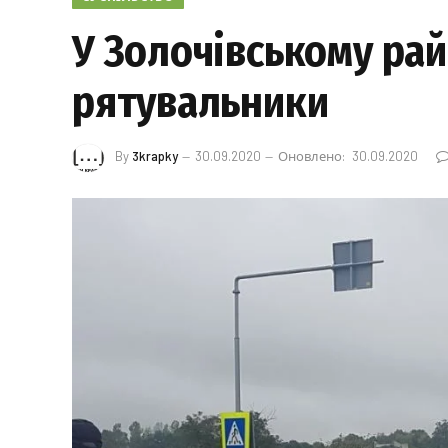
У Золочівському райо
рятувальники
By
3krapky
30.09.2020
Оновлено:
30.09.2020