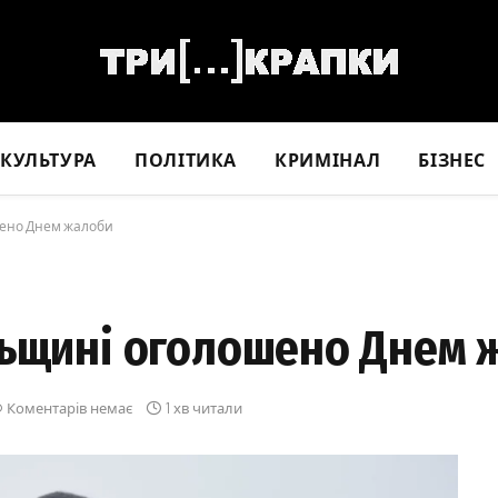
КУЛЬТУРА
ПОЛІТИКА
КРИМІНАЛ
БІЗНЕС
шено Днем жалоби
льщині оголошено Днем 
Коментарів немає
1 хв читали