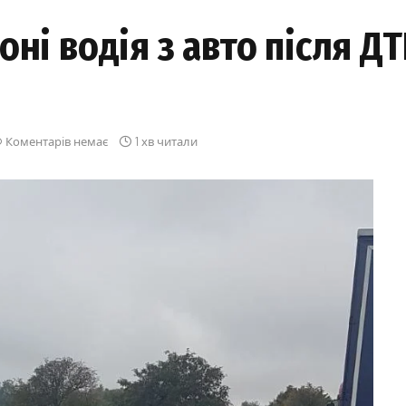
ні водія з авто після Д
Коментарів немає
1 хв читали