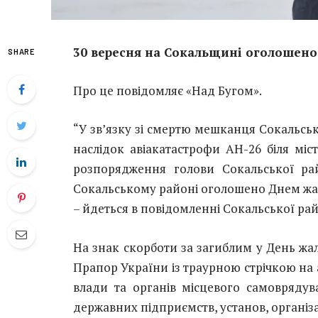
30 вересня на Сокальщині оголошен
SHARE
Про це повідомляє «Над Бугом».
“У зв’язку зі смертю мешканця Сокальськ
наслідок авіакатастрофи АН-26 біля міст
розпорядження голови Сокальської рай
Сокальському районі оголошено Днем жа
– йдеться в повідомленні Сокальської рай
На знак скорботи за загиблим у День ж
Прапор України із траурною стрічкою на 
влади та органів місцевого самоврядув
державних підприємств, установ, організа