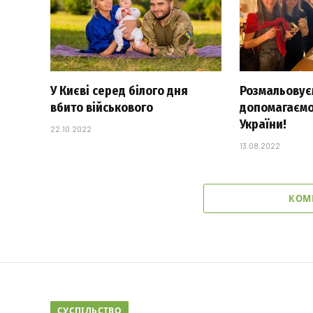
У Києві серед білого дня
Розмальовуєм
вбито військового
допомагаємо
України!
22.10.2022
13.08.2022
КОМ
СУСПІЛЬСТВО