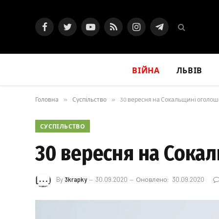
Facebook
Twitter
YouTube
RSS
Instagram
Telegram
ВІЙНА
ЛЬВІВ
Головна
»
Суспільство
»
30 вересня на Сокальщині оголо
СУСПІЛЬСТВО
30 вересня на Сока
By
3krapky
30.09.2020
Оновлено:
30.09.2020