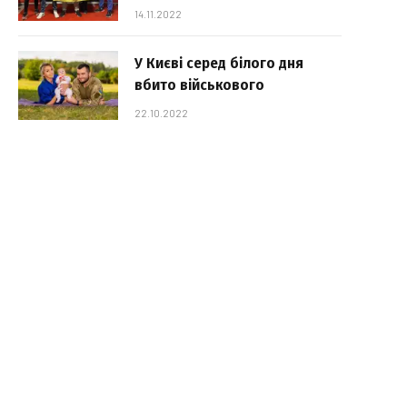
14.11.2022
У Києві серед білого дня
вбито військового
22.10.2022