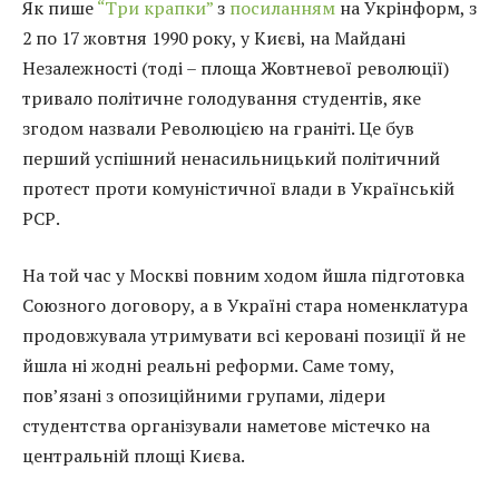
Як пише
“Три крапки”
з
посиланням
на Укрінформ, з
2 по 17 жовтня 1990 року, у Києві, на Майдані
Незалежності (тоді – площа Жовтневої революції)
тривало політичне голодування студентів, яке
згодом назвали Революцією на граніті. Це був
перший успішний ненасильницький політичний
протест проти комуністичної влади в Українській
РСР.
На той час у Москві повним ходом йшла підготовка
Союзного договору, а в Україні стара номенклатура
продовжувала утримувати всі керовані позиції й не
йшла ні жодні реальні реформи. Саме тому,
пов’язані з опозиційними групами, лідери
студентства організували наметове містечко на
центральній площі Києва.