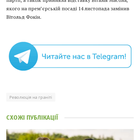
партії, а також прийняла відставку Віталія Масола,
якого на прем’єрській посаді 14 листопада замінив
Вітольд Фокін.
Революція на граніті
СХОЖІ
ПУБЛІКАЦІЇ