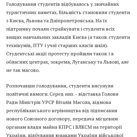
Голодування студентів відбувалось у звичайних
туристичних наметах. Більшість становили студенти
з Києва, Львова та Дніпропетровська. На їх
підтримку почали страйкувати і студенти всіх
вищих навчальних закладів Києва (а також студенти
технікумів, ПТУ і учні старших класів шкіл).
Студентські акції протесту пройшли також і в
обласних центрах, зокрема, Луганську та Львові, але
не так масово.
Розпочавши голодування, студенти висунули
політичні вимоги. Серед них – відставка Голови
Ради Міністрів УРСР Віталія Масола, відмова
республіканського керівництва від підписання
нового Союзного договору, передача місцевим
органам влади майна КПРС і ВЛКСМ на території
України, відбування юнаками України військової