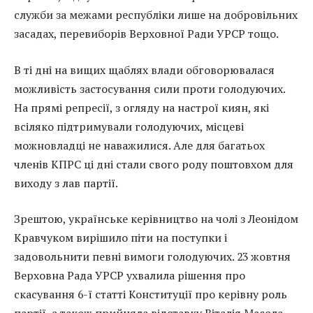
служби за межами республіки лише на добровільних
засадах, перевиборів Верховної Ради УРСР тощо.
В ті дні на вищих щаблях влади обговорювалася
можливість застосування сили проти голодуючих.
На прямі репресії, з огляду на настрої киян, які
всіляко підтримували голодуючих, місцеві
можновладці не наважилися. Але для багатьох
членів КПРС ці дні стали свого роду поштовхом для
виходу з лав партії.
Зрештою, українське керівництво на чолі з Леонідом
Кравчуком вирішило піти на поступки і
задовольнити певні вимоги голодуючих. 23 жовтня
Верховна Рада УРСР ухвалила рішення про
скасування 6-ї статті Конституції про керівну роль