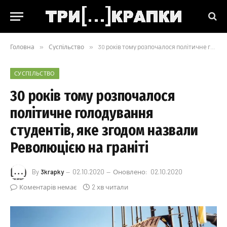
Головна
»
Суспільство
»
30 років тому розпочалося політичне голодування студентів, яке згодом назвали Революцією на граніті
СУСПІЛЬСТВО
30 років тому розпочалося
політичне голодування
студентів, яке згодом назвали
Революцією на граніті
By
3krapky
02.10.2020
Оновлено:
02.10.2020
Коментарів немає
2 хв читали