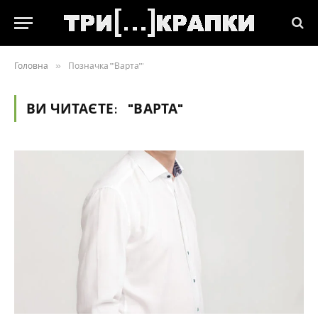
Головна
»
Позначка ""Варта""
ВИ ЧИТАЄТЕ:
"ВАРТА"