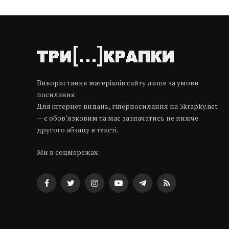
Використання матеріалів сайту лише за умови
посилання.
Для інтернет видань, гіперпосилання на 3krapky.net
— є обов’язковим та має зазначатись не нижче
другого абзацу в тексті.
Ми в соцмережах:
Facebook
Twitter
Instagram
YouTube
Telegram
RSS