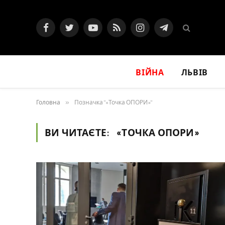
Facebook
Twitter
YouTube
RSS
Instagram
Telegram
ВІЙНА
ЛЬВІВ
Головна
»
Позначка "«Точка ОПОРИ»"
ВИ ЧИТАЄТЕ:
«ТОЧКА ОПОРИ»