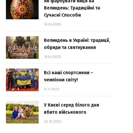
Як фарбувати яйця на
Великдень: Традиційні та
Сучасні Способи
18.04.2025
Великдень в Україні: традиції,
обряди та святкування
18.04.2025
Всі наші спортсмени –
чемпіони світу!
14.11.2022
У Києві серед білого дня
вбито військового
22.10.2022