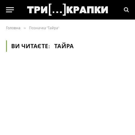
Головна
»
Позначка "Тайра"
ВИ ЧИТАЄТЕ:
ТАЙРА