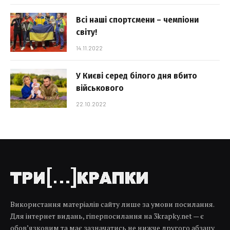
Всі наші спортсмени – чемпіони
світу!
14.11.2022
У Києві серед білого дня вбито
військового
22.10.2022
Використання матеріалів сайту лише за умови посилання.
Для інтернет видань, гіперпосилання на 3krapky.net — є
обов’язковим та має зазначатись не нижче другого абзацу