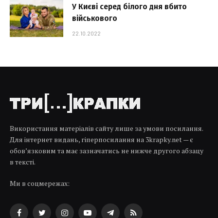
У Києві серед білого дня вбито
військового
22.10.2022
Використання матеріалів сайту лише за умови посилання.
Для інтернет видань, гіперпосилання на 3krapky.net — є
обов’язковим та має зазначатись не нижче другого абзацу
в тексті.
Ми в соцмережах:
Facebook
Twitter
Instagram
YouTube
Telegram
RSS