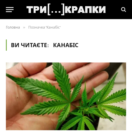
Головна
»
Позначка "Канабіс"
ВИ ЧИТАЄТЕ:
КАНАБІС