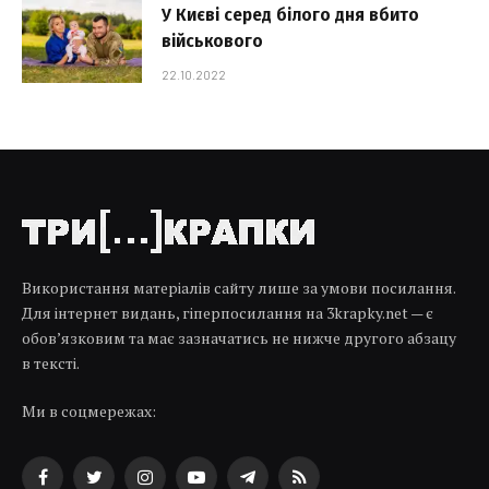
У Києві серед білого дня вбито
військового
22.10.2022
Використання матеріалів сайту лише за умови посилання.
Для інтернет видань, гіперпосилання на 3krapky.net — є
обов’язковим та має зазначатись не нижче другого абзацу
в тексті.
Ми в соцмережах:
Facebook
Twitter
Instagram
YouTube
Telegram
RSS