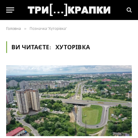
Головна
»
Позначка "Хуторівка"
ВИ ЧИТАЄТЕ:
ХУТОРІВКА