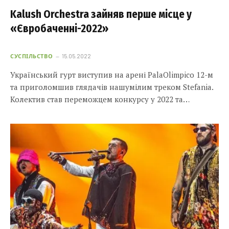
Kalush Orchestra зайняв перше місце у
«Євробаченні-2022»
СУСПІЛЬСТВО
15.05.2022
Український гурт виступив на арені PalaOlimpico 12-м
та приголомшив глядачів нашумілим треком Stefania.
Колектив став переможцем конкурсу у 2022 та…