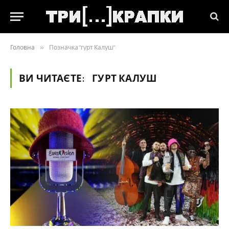
Головна
»
Позначка "гурт Калуш"
ВИ ЧИТАЄТЕ:
ГУРТ КАЛУШ